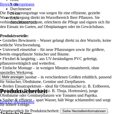
Bereich überspringen
9 cm
Durchmesser
Die Bewässerungsringe von sorgen für eine effiziente, gezielte
25 cm
Wasserversorgung direkt im Wurzelbereich Ihrer Pflanzen. Sie
EAN
verhindern Wasserverluste, erleichtern die Pflege und eignen sich für
5904883037243
den Einsatz im Garten, auf Obstplantagen oder im Gewächshaus.
Produktvorteile:
• Gezieltes Bewässern – Wasser gelangt direkt zu den Wurzeln, keine
seitliche Verschwendung.
• Universell einsetzbar – für neue Pflanzungen sowie für größere,
bereits eingepflanzte Sträucher und Bäume.
• Flexibel & langlebig – aus UV-beständigem PVC gefertigt,
pflanzenverträglich und wetterfest.
• Einfache Montage – in wenigen Minuten einsatzbereit, ohne
spezielles Werkzeug.
• Individuell anpassbar – in verschiedenen Größen erhältlich, passend
Mehr anzeigen
für Sträucher, Obstbäume, Gemüse und Zierpflanzen.
• Breites Einsatzspektrum – ideal für Obststräucher (z. B. Erdbeeren,
Produktsicherheit
Heidelbeeren), Ziersträucher (z. B. Thuja, Hortensien), junge
Obstbäume oder Gemüsepflanzen wie Tomaten und Paprika.
• Sauber & effizient – spart Wasser, hält Wege schlammfrei und sorgt
Bereich überspringen
für höhere Erträge.
Verantwortlich für Produktsicherheit:
.
Siehe Herstellerinformationen
Technische Daten: