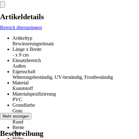
Artikeldetails
Bereich überspringen
Artikeltyp
Bewässerungseinsatz
Länge x Breite
- x 9 cm
Einsatzbereich
Außen
Eigenschaft
Witterungsbeständig, UV-beständig, Frostbeständig
Material
Kunststoff
Materialspezifizierung
PVC
Grundfarbe
Grau
Form
Mehr anzeigen
Rund
Breite
Beschreibung
9 cm
Höhe