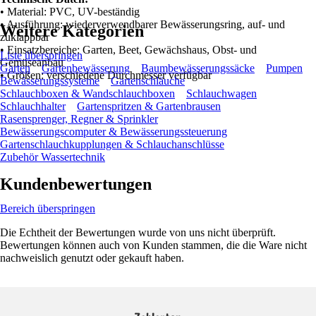
• Material: PVC, UV-beständig
• Ausführung: wiederverwendbarer Bewässerungsring, auf- und
Weitere Kategorien
zuklappbar
• Einsatzbereiche: Garten, Beet, Gewächshaus, Obst- und
Liste überspringen
Gemüseanbau
Garten
Gartenbewässerung
Baumbewässerungssäcke
Pumpen
• Größen: verschiedene Durchmesser verfügbar
Bewässerungssysteme
Gartenschläuche
Schlauchboxen & Wandschlauchboxen
Schlauchwagen
Schlauchhalter
Gartenspritzen & Gartenbrausen
Rasensprenger, Regner & Sprinkler
Bewässerungscomputer & Bewässerungssteuerung
Gartenschlauchkupplungen & Schlauchanschlüsse
Zubehör Wassertechnik
Kundenbewertungen
Bereich überspringen
Die Echtheit der Bewertungen wurde von uns nicht überprüft.
Bewertungen können auch von Kunden stammen, die die Ware nicht
nachweislich genutzt oder gekauft haben.