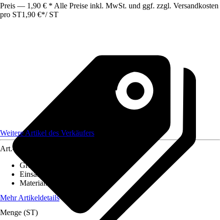
Preis — 1,90 € * Alle Preise inkl. MwSt. und ggf. zzgl. Versandkosten
pro ST
1,90 €
*
/
ST
Weitere Artikel des Verkäufers
Art.-Nr.
12583769
Grundfarbe
:
Grau
Einsatzbereich
:
Außen
Material
:
Kunststoff
Mehr Artikeldetails
Menge (ST)