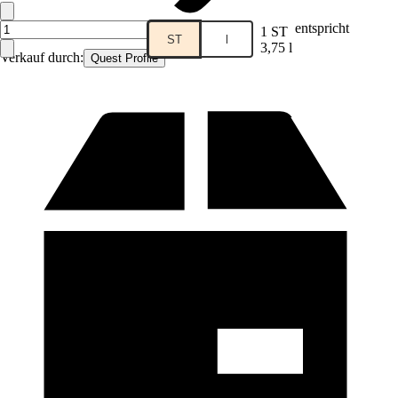
entspricht
1 ST
ST
l
3,75 l
Verkauf durch:
Quest Profile