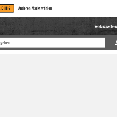
RICHTIG
Anderen Markt wählen
Sendungsverfolg