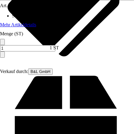
Art.-Nr.
12403710
Standort
:
Sonne
Mehr Artikeldetails
Menge (ST)
1 ST
Verkauf durch:
B&L GmbH