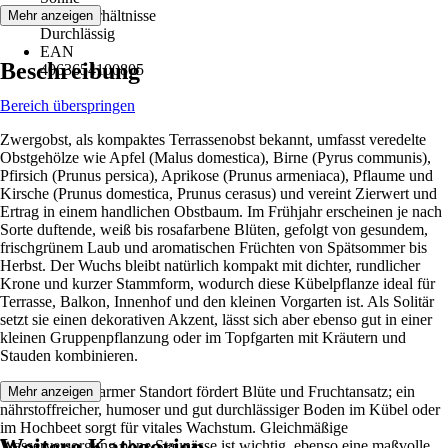
Bodenverhältnisse
Mehr anzeigen
Durchlässig
EAN
Beschreibung
4063654100805
Bereich überspringen
Zwergobst, als kompaktes Terrassenobst bekannt, umfasst veredelte
Obstgehölze wie Apfel (Malus domestica), Birne (Pyrus communis),
Pfirsich (Prunus persica), Aprikose (Prunus armeniaca), Pflaume und
Kirsche (Prunus domestica, Prunus cerasus) und vereint Zierwert und
Ertrag in einem handlichen Obstbaum. Im Frühjahr erscheinen je nach
Sorte duftende, weiß bis rosafarbene Blüten, gefolgt von gesundem,
frischgrünem Laub und aromatischen Früchten von Spätsommer bis
Herbst. Der Wuchs bleibt natürlich kompakt mit dichter, rundlicher
Krone und kurzer Stammform, wodurch diese Kübelpflanze ideal für
Terrasse, Balkon, Innenhof und den kleinen Vorgarten ist. Als Solitär
setzt sie einen dekorativen Akzent, lässt sich aber ebenso gut in einer
kleinen Gruppenpflanzung oder im Topfgarten mit Kräutern und
Stauden kombinieren.
Ein sonniger, warmer Standort fördert Blüte und Fruchtansatz; ein
Mehr anzeigen
nährstoffreicher, humoser und gut durchlässiger Boden im Kübel oder
im Hochbeet sorgt für vitales Wachstum. Gleichmäßige
Weitere Kategorien
Wasserversorgung ohne Staunässe ist wichtig, ebenso eine maßvolle