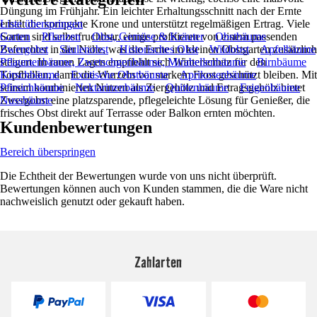
Düngung im Frühjahr. Ein leichter Erhaltungsschnitt nach der Ernte
erhält die kompakte Krone und unterstützt regelmäßigen Ertrag. Viele
Liste überspringen
Sorten sind selbstfruchtbar, einige profitieren von einem passenden
Garten
Pflanzen
Obst, Gemüse & Kräuter
Obstbäume
Befruchter in der Nähe, was die Ernte im kleinen Obstgarten zusätzlich
Zwergobst
Säulenobst
Historisches Obst
Wildobst
Apfelbäume
steigert. In rauen Lagen empfiehlt sich Winterschutz für den
Pflaumenbäume, Zwetschgenbäume, Mirabellenbäume
Birnbäume
Topfballen, damit die Wurzeln vor starkem Frost geschützt bleiben. Mit
Kirschbäume
Exotische Obstbäume
Aprikosenbäume
seinem kombinierten Nutzen als Ziergehölz und Ertragsgehölz bietet
Pfirsichbäume
Nektarinenbäume
Quittenbäume
Feigenbäume
Zwergobst eine platzsparende, pflegeleichte Lösung für Genießer, die
Nussbäume
frisches Obst direkt auf Terrasse oder Balkon ernten möchten.
Kundenbewertungen
Bereich überspringen
Die Echtheit der Bewertungen wurde von uns nicht überprüft.
Bewertungen können auch von Kunden stammen, die die Ware nicht
nachweislich genutzt oder gekauft haben.
Zahlarten