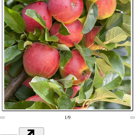
1
/
9