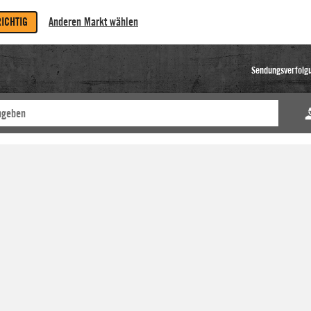
RICHTIG
Anderen Markt wählen
Sendungsverfolg