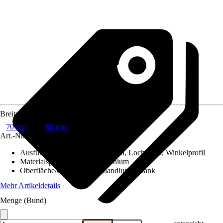
Breite
70 mm
90 mm
Art.-Nr.
10296688
Ausführung
:
Abgekantetes Blech, Lochblech, Winkelprofil
Materialspezifizierung
:
Aluminium
Oberfläche/Oberflächenbehandlung
:
Blank
Mehr Artikeldetails
Menge (Bund)