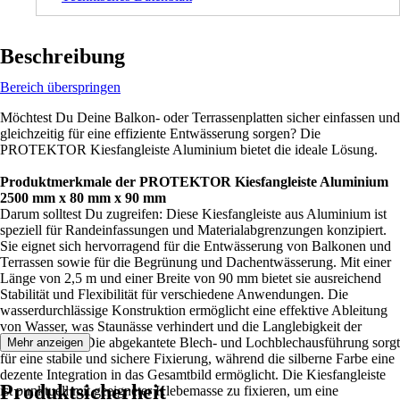
Beschreibung
Bereich überspringen
Möchtest Du Deine Balkon- oder Terrassenplatten sicher einfassen und
gleichzeitig für eine effiziente Entwässerung sorgen? Die
PROTEKTOR Kiesfangleiste Aluminium bietet die ideale Lösung.
Produktmerkmale der PROTEKTOR Kiesfangleiste Aluminium
2500 mm x 80 mm x 90 mm
Darum solltest Du zugreifen: Diese Kiesfangleiste aus Aluminium ist
speziell für Randeinfassungen und Materialabgrenzungen konzipiert.
Sie eignet sich hervorragend für die Entwässerung von Balkonen und
Terrassen sowie für die Begrünung und Dachentwässerung. Mit einer
Länge von 2,5 m und einer Breite von 90 mm bietet sie ausreichend
Stabilität und Flexibilität für verschiedene Anwendungen. Die
wasserdurchlässige Konstruktion ermöglicht eine effektive Ableitung
von Wasser, was Staunässe verhindert und die Langlebigkeit der
Platten erhöht. Die abgekantete Blech- und Lochblechausführung sorgt
Mehr anzeigen
für eine stabile und sichere Fixierung, während die silberne Farbe eine
dezente Integration in das Gesamtbild ermöglicht. Die Kiesfangleiste
Produktsicherheit
ist punktuell mit geeigneter Klebemasse zu fixieren, um eine