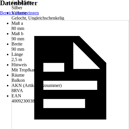
Datenblätter
Grundfarbe
Silber
Bereich überspringen
Variante
Gelocht, Ungleichschenkelig
Maß a
80 mm
Maß b
90 mm
Breite
90 mm
Länge
2,5 m
Hinweis
Mit Tropfkante
Räume
Balkon
AKN (Artikelkurznummer)
8RVA
EAN
4009230038339