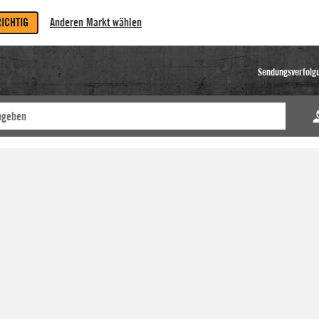
RICHTIG
Anderen Markt wählen
Sendungsverfolg