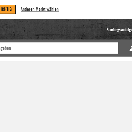
RICHTIG
Anderen Markt wählen
Sendungsverfolg