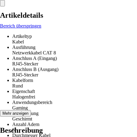
Artikeldetails
Bereich überspringen
Artikeltyp
Kabel
Ausführung
Netzwerkkabel CAT 8
Anschluss A (Eingang)
RJ45-Stecker
Anschluss B (Ausgang)
RJ45-Stecker
Kabelform
Rund
Eigenschaft
Halogenfrei
Anwendungsbereich
Gaming
Abschirmung
Mehr anzeigen
Geschirmt
Anzahl Adern
Beschreibung
8
Durchmesser Kabel