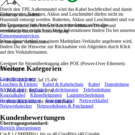
Durch den TPE Außenmantel wird das Kabel hochflexibel und damit
Elektrogeräte, Batterien, Akkus und Leuchtmittel dürfen nicht im
einfacher zu händeln.
Hausmüll entsorgt werden. Batterien, Akkus und Leuchtmittel sind vor
der Entsorgung aus dem Gerät zu entnehmen, sofern dies
Die gegossene Tülle besticht durch ihr schlankes Design und
zerstörungsfrei möglich ist. Mehr Informationen findest Du bei unseren
vereinfacht damit den Steckvorgang
Entsorgungsservices
.
Wenn dieser Artikel von einem Marktplatz-Verkäufer angeboten wird,
in beengten Verhältnissen.
findest Du die Hinweise zur Rücknahme von Altgeräten durch Klick
auf den Verkäufernamen.
Geeignet für Stromübertragung aller POE (Power-Over Ethernet)-
Weitere Kategorien
Klassen gem.
Liste überspringen
=> POE IEEE 802.3af 15.4W
Leuchten & Elektro
Kabel & Kabelschutz
Kabel
Datenleitung
NYM-Kabel
Erdkabel
Aderleitungen
Telefonleitung
=> POE IEEE 802.3at 30W
Koaxialkabel
Klingelleitungen
Lautsprecherleitung
Herdanschlussleitung
Sonstige Kabel
Netzwerkkabel
=> POE IEEE 802.3bt 90W (4PPoE)
Netzwerkstecker
Netzwerkdosen & Patchpanel
Kundenbewertungen
Übertragungsstandard:
Bereich überspringen
Cat.8.1 (2000MHz), bis zu 40 GigaBit/s (40 Gigabit