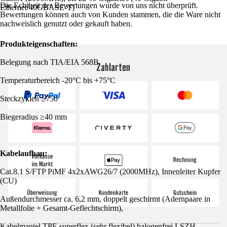
Die Echtheit der Bewertungen wurde von uns nicht überprüft.
Ethernet/40GBASE-T)
Bewertungen können auch von Kunden stammen, die die Ware nicht
nachweislich genutzt oder gekauft haben.
Produkteigenschaften:
Belegung nach TIA/EIA 568B
Zahlarten
Temperaturbereich -20°C bis +75°C
Steckzyklen ≥750
Biegeradius ≥40 mm
Kabelaufbau:
Cat.8.1 S/FTP PiMF 4x2xAWG26/7 (2000MHz), Innenleiter Kupfer
(CU)
Außendurchmesser ca. 6,2 mm, doppelt geschirmt (Adernpaare in
Metallfolie + Gesamt-Geflechtschirm),
Kabelmantel TPE superflex (sehr flexibel) halogenfrei LSZH