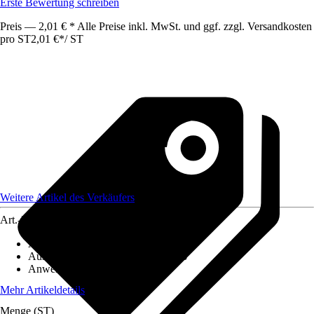
Erste Bewertung schreiben
Preis — 2,01 € * Alle Preise inkl. MwSt. und ggf. zzgl. Versandkosten
pro ST
2,01 €
*
/
ST
Weitere Artikel des Verkäufers
Art.-Nr.
12519564
Artikeltyp
:
Kabel
Ausführung
:
Netzwerkkabel CAT 8
Anwendungsbereich
:
Gaming
Mehr Artikeldetails
Menge (ST)