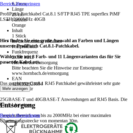
Bereich überspringen
6,2 mm
Länge
ProfiPatch Patchkabel Cat.8.1 S/FTP RJ45 TPE superflex PiMF
25 cm
LSZH 2000MHz 40GB
Farbton
Orange
Inhalt
1 Stück
Hier finden Sie eine große Auswahl an Farben und Längen
Im Lieferumfang enthalten
unserer ProfiPatch Cat.8.1-Patchkabel.
Prüfprotokoll
Funkfrequenz
Wählen Sie aus 8 Farb- und 11 Längenvarianten das für Sie
2.000 MHz
passende Kabel aus.
Hinweis zur Entsorgung
Bitte beachten Sie die Hinweise zur Entsorgung:
www.hornbach.de/entsorgung
EAN
Das geschirmte Cat.8.1 RJ45 Patchkabel gewährleistet sehr gute
4260352823894
Eigenschaften für
Mehr anzeigen
25GBASE-T und 40GBASE-T Anwendungen auf RJ45 Basis. Die
Entsorgung
Cat.8.1 hat einen
Frequenzbereich von bis zu 2000MHz bei einer maximalen
Bereich überspringen
Übertragungsstrecke von momentan 30m.