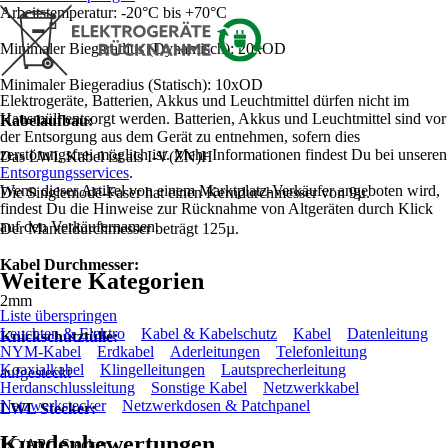
Arbeitstemperatur: -20°C bis +70°C
Minimaler Biegeradius (Dynamisch): 20xOD
Minimaler Biegeradius (Statisch): 10xOD
Elektrogeräte, Batterien, Akkus und Leuchtmittel dürfen nicht im
Hausmüll entsorgt werden. Batterien, Akkus und Leuchtmittel sind vor
Kabelaufbau:
der Entsorgung aus dem Gerät zu entnehmen, sofern dies
zerstörungsfrei möglich ist. Mehr Informationen findest Du bei unseren
Das LWL Kabel ist als I-V(ZN)H
Entsorgungsservices
.
Wenn dieser Artikel von einem Marktplatz-Verkäufer angeboten wird,
Die Singlemode-Faser hat einen Kerndurchmesser von 9µ.
findest Du die Hinweise zur Rücknahme von Altgeräten durch Klick
auf den Verkäufernamen.
Der Manteldurchmesser beträgt 125µ.
Kabel Durchmesser:
Weitere Kategorien
2mm
Liste überspringen
Leuchten & Elektro
Kabel & Kabelschutz
Kabel
Datenleitung
Knickschutztülle:
NYM-Kabel
Erdkabel
Aderleitungen
Telefonleitung
Koaxialkabel
Klingelleitungen
Lautsprecherleitung
aufgesteckt
Herdanschlussleitung
Sonstige Kabel
Netzwerkkabel
Netzwerkstecker
Netzwerkdosen & Patchpanel
LWL Stecker:
Kundenbewertungen
LC/APC Stecker