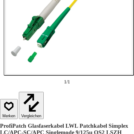
1
/
1
Vergleichen
ProfiPatch Glasfaserkabel LWL Patchkabel Simplex
LC/APC-SC/APC Singlemode 9/125µ OS2 LSZH