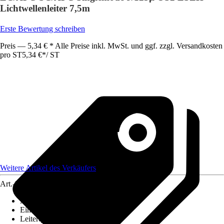
Lichtwellenleiter 7,5m
Erste Bewertung schreiben
Preis — 5,34 € * Alle Preise inkl. MwSt. und ggf. zzgl. Versandkosten
pro ST
5,34 €
*
/
ST
Weitere Artikel des Verkäufers
Art.-Nr.
12584899
Ausführung
:
Glasfaserkabel
Einheit
:
Anschlussleitung
Leiterquerschnitt
:
n. relev.