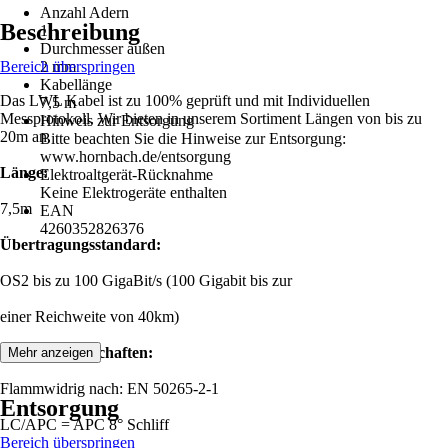
Anzahl Adern
Beschreibung
1
Durchmesser außen
Bereich überspringen
2 mm
Kabellänge
Das LWL Kabel ist zu 100% geprüft und mit Individuellen
7,5 m
Messprotokoll. Wir bieten in unserem Sortiment Längen von bis zu
Hinweis zur Entsorgung
20m an.
Bitte beachten Sie die Hinweise zur Entsorgung:
www.hornbach.de/entsorgung
Länge:
Elektroaltgerät-Rücknahme
Keine Elektrogeräte enthalten
7,5m
EAN
4260352826376
Übertragungsstandard:
OS2 bis zu 100 GigaBit/s (100 Gigabit bis zur
einer Reichweite von 40km)
Produkteigenschaften:
Mehr anzeigen
Flammwidrig nach: EN 50265-2-1
Entsorgung
LC/APC = APC 8° Schliff
Bereich überspringen