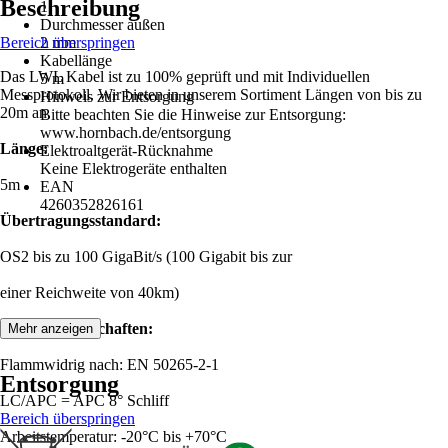
Beschreibung
1
Durchmesser außen
Bereich überspringen
2 mm
Kabellänge
Das LWL Kabel ist zu 100% geprüft und mit Individuellen
5 m
Messprotokoll. Wir bieten in unserem Sortiment Längen von bis zu
Hinweis zur Entsorgung
20m an.
Bitte beachten Sie die Hinweise zur Entsorgung:
www.hornbach.de/entsorgung
Länge:
Elektroaltgerät-Rücknahme
Keine Elektrogeräte enthalten
5m
EAN
4260352826161
Übertragungsstandard:
OS2 bis zu 100 GigaBit/s (100 Gigabit bis zur
einer Reichweite von 40km)
Produkteigenschaften:
Mehr anzeigen
Flammwidrig nach: EN 50265-2-1
Entsorgung
LC/APC = APC 8° Schliff
Bereich überspringen
Arbeitstemperatur: -20°C bis +70°C