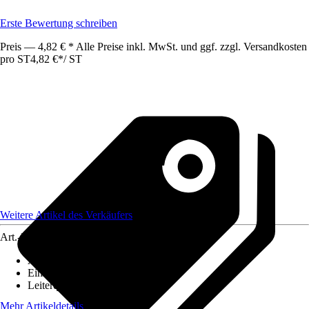
Erste Bewertung schreiben
Preis — 4,82 € * Alle Preise inkl. MwSt. und ggf. zzgl. Versandkosten
pro ST
4,82 €
*
/
ST
Weitere Artikel des Verkäufers
Art.-Nr.
12584460
Ausführung
:
Glasfaserkabel
Einheit
:
Anschlussleitung
Leiterquerschnitt
:
n. relev.
Mehr Artikeldetails