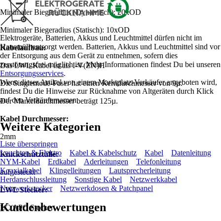
Minimaler Biegeradius (Dynamisch): 20xOD
Minimaler Biegeradius (Statisch): 10xOD
Elektrogeräte, Batterien, Akkus und Leuchtmittel dürfen nicht im
Hausmüll entsorgt werden. Batterien, Akkus und Leuchtmittel sind vor
Kabelaufbau:
der Entsorgung aus dem Gerät zu entnehmen, sofern dies
zerstörungsfrei möglich ist. Mehr Informationen findest Du bei unseren
Das LWL Kabel ist als I-V(ZN)H
Entsorgungsservices
.
Wenn dieser Artikel von einem Marktplatz-Verkäufer angeboten wird,
Die Singlemode-Faser hat einen Kerndurchmesser von 9µ.
findest Du die Hinweise zur Rücknahme von Altgeräten durch Klick
auf den Verkäufernamen.
Der Manteldurchmesser beträgt 125µ.
Kabel Durchmesser:
Weitere Kategorien
2mm
Liste überspringen
Leuchten & Elektro
Kabel & Kabelschutz
Kabel
Datenleitung
Knickschutztülle:
NYM-Kabel
Erdkabel
Aderleitungen
Telefonleitung
Koaxialkabel
Klingelleitungen
Lautsprecherleitung
aufgesteckt
Herdanschlussleitung
Sonstige Kabel
Netzwerkkabel
Netzwerkstecker
Netzwerkdosen & Patchpanel
LWL Stecker:
Kundenbewertungen
LC/APC Stecker