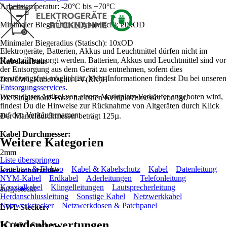
Arbeitstemperatur: -20°C bis +70°C
Minimaler Biegeradius (Dynamisch): 20xOD
Minimaler Biegeradius (Statisch): 10xOD
Elektrogeräte, Batterien, Akkus und Leuchtmittel dürfen nicht im
Hausmüll entsorgt werden. Batterien, Akkus und Leuchtmittel sind vor
Kabelaufbau:
der Entsorgung aus dem Gerät zu entnehmen, sofern dies
zerstörungsfrei möglich ist. Mehr Informationen findest Du bei unseren
Das LWL Kabel ist als I-V(ZN)H
Entsorgungsservices
.
Wenn dieser Artikel von einem Marktplatz-Verkäufer angeboten wird,
Die Singlemode-Faser hat einen Kerndurchmesser von 9µ.
findest Du die Hinweise zur Rücknahme von Altgeräten durch Klick
auf den Verkäufernamen.
Der Manteldurchmesser beträgt 125µ.
Kabel Durchmesser:
Weitere Kategorien
2mm
Liste überspringen
Leuchten & Elektro
Kabel & Kabelschutz
Kabel
Datenleitung
Knickschutztülle:
NYM-Kabel
Erdkabel
Aderleitungen
Telefonleitung
Koaxialkabel
Klingelleitungen
Lautsprecherleitung
aufgesteckt
Herdanschlussleitung
Sonstige Kabel
Netzwerkkabel
Netzwerkstecker
Netzwerkdosen & Patchpanel
LWL Stecker:
Kundenbewertungen
LC/APC Stecker