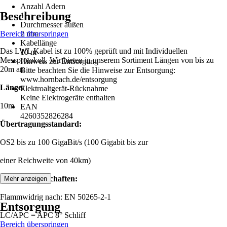
Anzahl Adern
Beschreibung
1
Durchmesser außen
Bereich überspringen
2 mm
Kabellänge
Das LWL Kabel ist zu 100% geprüft und mit Individuellen
10 m
Messprotokoll. Wir bieten in unserem Sortiment Längen von bis zu
Hinweis zur Entsorgung
20m an.
Bitte beachten Sie die Hinweise zur Entsorgung:
www.hornbach.de/entsorgung
Länge:
Elektroaltgerät-Rücknahme
Keine Elektrogeräte enthalten
10m
EAN
4260352826284
Übertragungsstandard:
OS2 bis zu 100 GigaBit/s (100 Gigabit bis zur
einer Reichweite von 40km)
Produkteigenschaften:
Mehr anzeigen
Flammwidrig nach: EN 50265-2-1
Entsorgung
LC/APC = APC 8° Schliff
Bereich überspringen