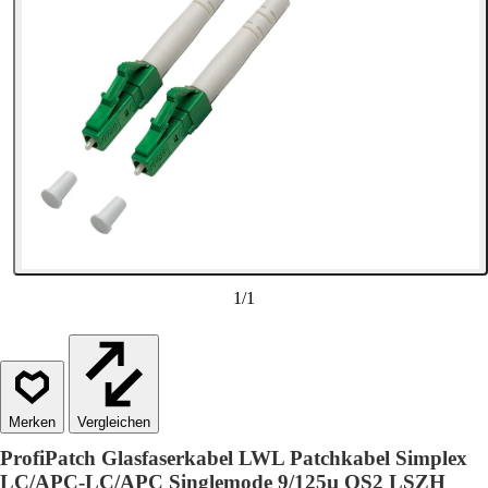
1
/
1
Vergleichen
ProfiPatch Glasfaserkabel LWL Patchkabel Simplex
LC/APC-LC/APC Singlemode 9/125µ OS2 LSZH