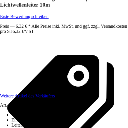
Lichtwellenleiter 10m
Erste Bewertung schreiben
Preis — 6,32 € * Alle Preise inkl. MwSt. und ggf. zzgl. Versandkosten
pro ST
6,32 €
*
/
ST
Weitere Artikel des Verkäufers
Art.-Nr.
12584450
Ausführung
:
Glasfaserkabel
Einheit
:
Anschlussleitung
Leiterquerschnitt
:
n. relev.