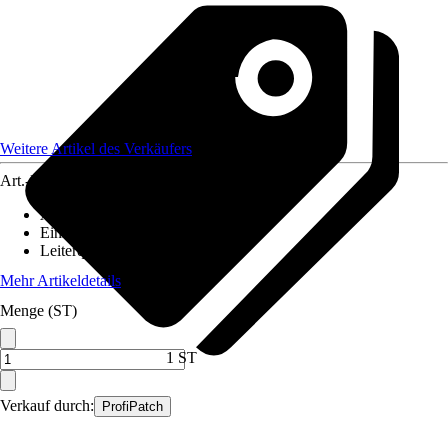
Weitere Artikel des Verkäufers
Art.-Nr.
12590408
Ausführung
:
Glasfaserkabel
Einheit
:
Anschlussleitung
Leiterquerschnitt
:
n. relev.
Mehr Artikeldetails
Menge (ST)
1 ST
Verkauf durch:
ProfiPatch