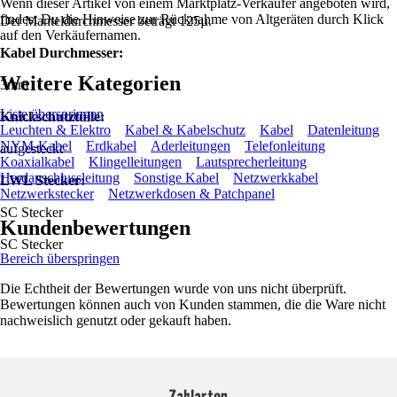
Wenn dieser Artikel von einem Marktplatz-Verkäufer angeboten wird,
findest Du die Hinweise zur Rücknahme von Altgeräten durch Klick
Der Manteldurchmesser beträgt 125µ.
auf den Verkäufernamen.
Kabel Durchmesser:
Weitere Kategorien
3mm
Liste überspringen
Knickschutztülle:
Leuchten & Elektro
Kabel & Kabelschutz
Kabel
Datenleitung
NYM-Kabel
Erdkabel
Aderleitungen
Telefonleitung
aufgesteckt
Koaxialkabel
Klingelleitungen
Lautsprecherleitung
Herdanschlussleitung
Sonstige Kabel
Netzwerkkabel
LWL Stecker:
Netzwerkstecker
Netzwerkdosen & Patchpanel
SC Stecker
Kundenbewertungen
SC Stecker
Bereich überspringen
Die Echtheit der Bewertungen wurde von uns nicht überprüft.
Bewertungen können auch von Kunden stammen, die die Ware nicht
nachweislich genutzt oder gekauft haben.
Zahlarten