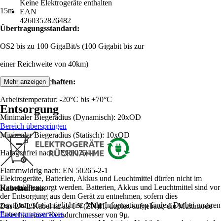
Keine Elektrogeräte enthalten
15m
EAN
4260352826482
Übertragungsstandard:
OS2 bis zu 100 GigaBit/s (100 Gigabit bis zur
einer Reichweite von 40km)
Produkteigenschaften:
Mehr anzeigen
Arbeitstemperatur: -20°C bis +70°C
Entsorgung
Minimaler Biegeradius (Dynamisch): 20xOD
Bereich überspringen
Minimaler Biegeradius (Statisch): 10xOD
Halogenfrei nach: IEC60754-1
Flammwidrig nach: EN 50265-2-1
Elektrogeräte, Batterien, Akkus und Leuchtmittel dürfen nicht im
Hausmüll entsorgt werden. Batterien, Akkus und Leuchtmittel sind vor
Kabelaufbau:
der Entsorgung aus dem Gerät zu entnehmen, sofern dies
zerstörungsfrei möglich ist. Mehr Informationen findest Du bei unseren
Das LWL Kabel ist als I-V(ZN)H, duplex aufgebaut, die Multimode-
Entsorgungsservices
.
Faser hat einen Kerndurchmesser von 9µ.