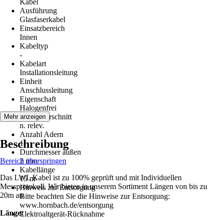
Kabel
Ausführung
Glasfaserkabel
Einsatzbereich
Innen
Kabeltyp
-
Kabelart
Installationsleitung
Einheit
Anschlussleitung
Eigenschaft
Halogenfrei
Leiterquerschnitt
Mehr anzeigen
n. relev.
Anzahl Adern
Beschreibung
1
Durchmesser außen
Bereich überspringen
2 mm
Kabellänge
Das LWL Kabel ist zu 100% geprüft und mit Individuellen
15 m
Messprotokoll. Wir bieten in unserem Sortiment Längen von bis zu
Hinweis zur Entsorgung
20m an.
Bitte beachten Sie die Hinweise zur Entsorgung:
www.hornbach.de/entsorgung
Länge:
Elektroaltgerät-Rücknahme