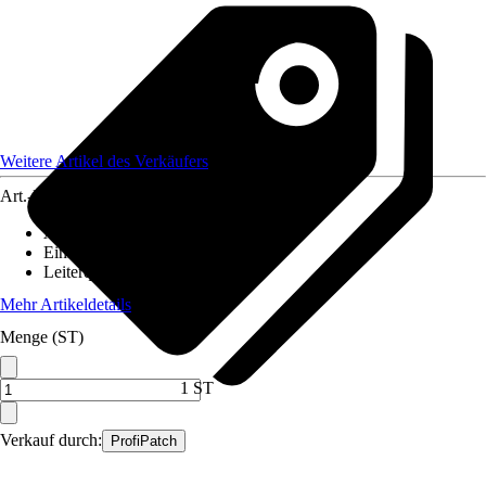
Weitere Artikel des Verkäufers
Art.-Nr.
12590416
Ausführung
:
Glasfaserkabel
Einheit
:
Anschlussleitung
Leiterquerschnitt
:
n. relev.
Mehr Artikeldetails
Menge (ST)
1 ST
Verkauf durch:
ProfiPatch