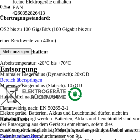
Keine Elektrogeräte enthalten
0,5m
EAN
4260352826413
Übertragungsstandard:
OS2 bis zu 100 GigaBit/s (100 Gigabit bis zur
einer Reichweite von 40km)
Produkteigenschaften:
Mehr anzeigen
Arbeitstemperatur: -20°C bis +70°C
Entsorgung
Minimaler Biegeradius (Dynamisch): 20xOD
Bereich überspringen
Minimaler Biegeradius (Statisch): 10xOD
Halogenfrei nach: IEC60754-1
Flammwidrig nach: EN 50265-2-1
Elektrogeräte, Batterien, Akkus und Leuchtmittel dürfen nicht im
Hausmüll entsorgt werden. Batterien, Akkus und Leuchtmittel sind vor
Kabelaufbau:
der Entsorgung aus dem Gerät zu entnehmen, sofern dies
zerstörungsfrei möglich ist. Mehr Informationen findest Du bei unseren
Das LWL Kabel ist als I-V(ZN)H, duplex aufgebaut, die Multimode-
Entsorgungsservices
.
Faser hat einen Kerndurchmesser von 9µ.