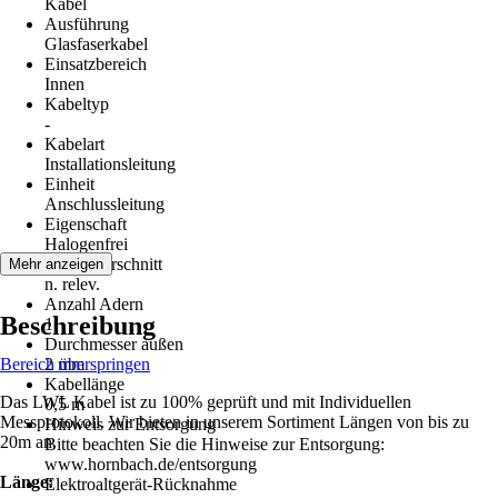
Kabel
Ausführung
Glasfaserkabel
Einsatzbereich
Innen
Kabeltyp
-
Kabelart
Installationsleitung
Einheit
Anschlussleitung
Eigenschaft
Halogenfrei
Leiterquerschnitt
Mehr anzeigen
n. relev.
Anzahl Adern
Beschreibung
1
Durchmesser außen
Bereich überspringen
2 mm
Kabellänge
Das LWL Kabel ist zu 100% geprüft und mit Individuellen
0,5 m
Messprotokoll. Wir bieten in unserem Sortiment Längen von bis zu
Hinweis zur Entsorgung
20m an.
Bitte beachten Sie die Hinweise zur Entsorgung:
www.hornbach.de/entsorgung
Länge:
Elektroaltgerät-Rücknahme