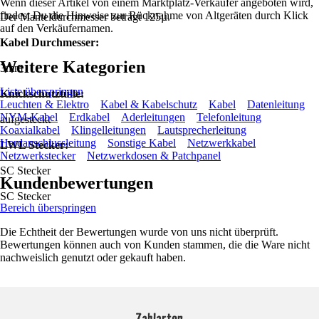
Wenn dieser Artikel von einem Marktplatz-Verkäufer angeboten wird,
findest Du die Hinweise zur Rücknahme von Altgeräten durch Klick
Der Manteldurchmesser beträgt 125µ.
auf den Verkäufernamen.
Kabel Durchmesser:
Weitere Kategorien
3mm
Liste überspringen
Knickschutztülle:
Leuchten & Elektro
Kabel & Kabelschutz
Kabel
Datenleitung
NYM-Kabel
Erdkabel
Aderleitungen
Telefonleitung
aufgesteckt
Koaxialkabel
Klingelleitungen
Lautsprecherleitung
Herdanschlussleitung
Sonstige Kabel
Netzwerkkabel
LWL Stecker:
Netzwerkstecker
Netzwerkdosen & Patchpanel
SC Stecker
Kundenbewertungen
SC Stecker
Bereich überspringen
Die Echtheit der Bewertungen wurde von uns nicht überprüft.
Bewertungen können auch von Kunden stammen, die die Ware nicht
nachweislich genutzt oder gekauft haben.
Zahlarten