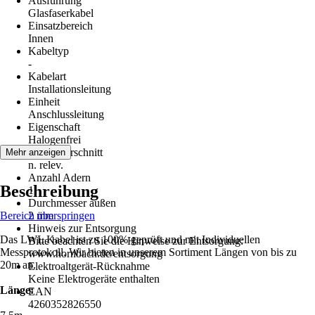
Ausführung
Glasfaserkabel
Einsatzbereich
Innen
Kabeltyp
-
Kabelart
Installationsleitung
Einheit
Anschlussleitung
Eigenschaft
Halogenfrei
Leiterquerschnitt
Mehr anzeigen
n. relev.
Anzahl Adern
Beschreibung
1
Durchmesser außen
Bereich überspringen
2 mm
Hinweis zur Entsorgung
Das LWL Kabel ist zu 100% geprüft und mit Individuellen
Bitte beachten Sie die Hinweise zur Entsorgung:
Messprotokoll. Wir bieten in unserem Sortiment Längen von bis zu
www.hornbach.de/entsorgung
20m an.
Elektroaltgerät-Rücknahme
Keine Elektrogeräte enthalten
Länge:
EAN
4260352826550