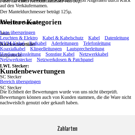
findest Du die Hinweise zur Rücknahme von Altgeräten durch Klick
Faser hat einen Kerndurchmesser von 50µ.
auf den Verkäufernamen.
Der Manteldurchmesser beträgt 125µ.
Weitere Kategorien
Kabel Durchmesser:
Liste überspringen
3mm
Leuchten & Elektro
Kabel & Kabelschutz
Kabel
Datenleitung
NYM-Kabel
Erdkabel
Aderleitungen
Telefonleitung
Knickschutztülle:
Koaxialkabel
Klingelleitungen
Lautsprecherleitung
Herdanschlussleitung
Sonstige Kabel
Netzwerkkabel
aufgesteckt
Netzwerkstecker
Netzwerkdosen & Patchpanel
LWL Stecker:
Kundenbewertungen
SC Stecker
Bereich überspringen
SC Stecker
Die Echtheit der Bewertungen wurde von uns nicht überprüft.
Bewertungen können auch von Kunden stammen, die die Ware nicht
nachweislich genutzt oder gekauft haben.
Zahlarten