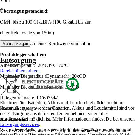
7,5m
Übertragungsstandard:
OM4, bis zu 100 GigaBit/s (100 Gigabit bis zur
einer Reichweite von 150m)
10 GigaBit/s bis zu einer Reichweite von 550m
Mehr anzeigen
Produkteigenschaften:
Entsorgung
Arbeitstemperatur: -20°C bis +70°C
Bereich überspringen
Minimaler Biegeradius (Dynamisch): 20xOD
Minimaler Biegeradius (Statisch): 10xOD
Halogenfrei nach: IEC60754-1
Elektrogeräte, Batterien, Akkus und Leuchtmittel dürfen nicht im
Hausmüll entsorgt werden. Batterien, Akkus und Leuchtmittel sind vor
Flammwidrig nach: EN 50265-2-1
der Entsorgung aus dem Gerät zu entnehmen, sofern dies
zerstörungsfrei möglich ist. Mehr Informationen findest Du bei unseren
Kabelaufbau:
Entsorgungsservices
.
Wenn dieser Artikel von einem Marktplatz-Verkäufer angeboten wird,
Das LWL Kabel ist als I-V(ZN)H, duplex aufgebaut, die Multimode-