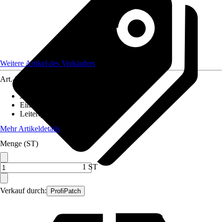
Weitere Artikel des Verkäufers
Art.-Nr.
12590417
Ausführung
:
Glasfaserkabel
Einheit
:
Anschlussleitung
Leiterquerschnitt
:
n. relev.
Mehr Artikeldetails
Menge (ST)
1 ST
Verkauf durch:
ProfiPatch