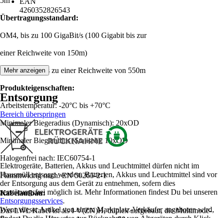
5m
EAN
4260352826543
Übertragungsstandard:
OM4, bis zu 100 GigaBit/s (100 Gigabit bis zur
einer Reichweite von 150m)
10 GigaBit/s bis zu einer Reichweite von 550m
Mehr anzeigen
Produkteigenschaften:
Entsorgung
Arbeitstemperatur: -20°C bis +70°C
Bereich überspringen
Minimaler Biegeradius (Dynamisch): 20xOD
Minimaler Biegeradius (Statisch): 10xOD
Halogenfrei nach: IEC60754-1
Elektrogeräte, Batterien, Akkus und Leuchtmittel dürfen nicht im
Hausmüll entsorgt werden. Batterien, Akkus und Leuchtmittel sind vor
Flammwidrig nach: EN 50265-2-1
der Entsorgung aus dem Gerät zu entnehmen, sofern dies
zerstörungsfrei möglich ist. Mehr Informationen findest Du bei unseren
Kabelaufbau:
Entsorgungsservices
.
Wenn dieser Artikel von einem Marktplatz-Verkäufer angeboten wird,
Das LWL Kabel ist als I-V(ZN)H, duplex aufgebaut, die Multimode-