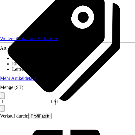
Weitere Artikel des Verkäufers
Art.-Nr.
12590359
Ausführung
:
Glasfaserkabel
Einheit
:
Anschlussleitung
Leiterquerschnitt
:
n. relev.
Mehr Artikeldetails
Menge (ST)
1 ST
Verkauf durch:
ProfiPatch