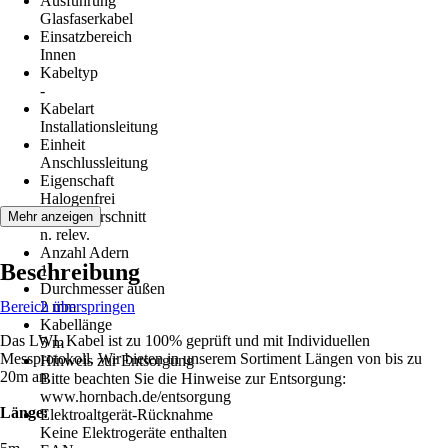
Ausführung
Glasfaserkabel
Einsatzbereich
Innen
Kabeltyp
-
Kabelart
Installationsleitung
Einheit
Anschlussleitung
Eigenschaft
Halogenfrei
Leiterquerschnitt
Mehr anzeigen
n. relev.
Anzahl Adern
Beschreibung
1
Durchmesser außen
Bereich überspringen
2 mm
Kabellänge
Das LWL Kabel ist zu 100% geprüft und mit Individuellen
5 m
Messprotokoll. Wir bieten in unserem Sortiment Längen von bis zu
Hinweis zur Entsorgung
20m an.
Bitte beachten Sie die Hinweise zur Entsorgung:
www.hornbach.de/entsorgung
Länge:
Elektroaltgerät-Rücknahme
Keine Elektrogeräte enthalten