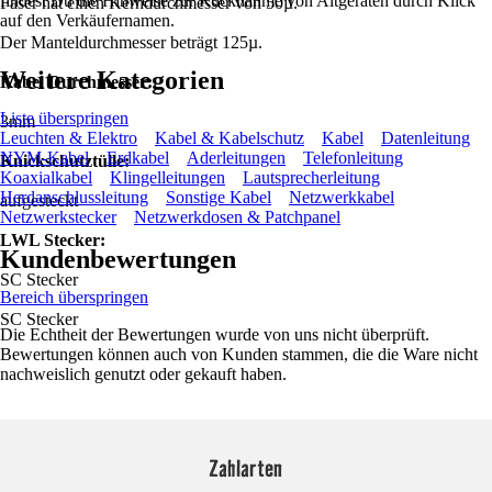
findest Du die Hinweise zur Rücknahme von Altgeräten durch Klick
Faser hat einen Kerndurchmesser von 50µ.
auf den Verkäufernamen.
Der Manteldurchmesser beträgt 125µ.
Weitere Kategorien
Kabel Durchmesser:
Liste überspringen
3mm
Leuchten & Elektro
Kabel & Kabelschutz
Kabel
Datenleitung
NYM-Kabel
Erdkabel
Aderleitungen
Telefonleitung
Knickschutztülle:
Koaxialkabel
Klingelleitungen
Lautsprecherleitung
Herdanschlussleitung
Sonstige Kabel
Netzwerkkabel
aufgesteckt
Netzwerkstecker
Netzwerkdosen & Patchpanel
LWL Stecker:
Kundenbewertungen
SC Stecker
Bereich überspringen
SC Stecker
Die Echtheit der Bewertungen wurde von uns nicht überprüft.
Bewertungen können auch von Kunden stammen, die die Ware nicht
nachweislich genutzt oder gekauft haben.
Zahlarten