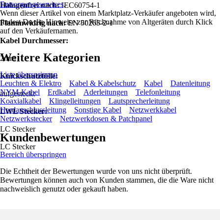
Entsorgungsservices
.
Halogenfrei nach:
IEC60754-1
Wenn dieser Artikel von einem Marktplatz-Verkäufer angeboten wird,
findest Du die Hinweise zur Rücknahme von Altgeräten durch Klick
Flammwidrig nach:
EN 50265-2-1
auf den Verkäufernamen.
Kabel Durchmesser:
Weitere Kategorien
2mm
Liste überspringen
Knickschutztülle:
Leuchten & Elektro
Kabel & Kabelschutz
Kabel
Datenleitung
NYM-Kabel
Erdkabel
Aderleitungen
Telefonleitung
aufgesteckt
Koaxialkabel
Klingelleitungen
Lautsprecherleitung
Herdanschlussleitung
Sonstige Kabel
Netzwerkkabel
LWL Stecker:
Netzwerkstecker
Netzwerkdosen & Patchpanel
LC Stecker
Kundenbewertungen
LC Stecker
Bereich überspringen
Die Echtheit der Bewertungen wurde von uns nicht überprüft.
Bewertungen können auch von Kunden stammen, die die Ware nicht
nachweislich genutzt oder gekauft haben.