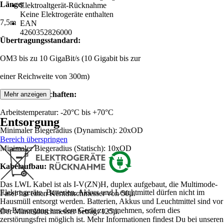
Länge:
Elektroaltgerät-Rücknahme
Keine Elektrogeräte enthalten
7,5m
EAN
4260352826000
Übertragungsstandard:
OM3 bis zu 10 GigaBit/s (10 Gigabit bis zur
einer Reichweite von 300m)
Produkteigenschaften:
Mehr anzeigen
Arbeitstemperatur: -20°C bis +70°C
Entsorgung
Minimaler Biegeradius (Dynamisch): 20xOD
Bereich überspringen
Minimaler Biegeradius (Statisch): 10xOD
Kabelaufbau:
Das LWL Kabel ist als I-V(ZN)H, duplex aufgebaut, die Multimode-
Elektrogeräte, Batterien, Akkus und Leuchtmittel dürfen nicht im
Faser hat einen Kerndurchmesser von 50µ.
Hausmüll entsorgt werden. Batterien, Akkus und Leuchtmittel sind vor
der Entsorgung aus dem Gerät zu entnehmen, sofern dies
Der Manteldurchmesser beträgt 125µ.
zerstörungsfrei möglich ist. Mehr Informationen findest Du bei unseren