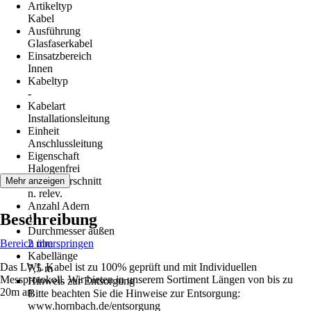
Artikeltyp
Kabel
Ausführung
Glasfaserkabel
Einsatzbereich
Innen
Kabeltyp
-
Kabelart
Installationsleitung
Einheit
Anschlussleitung
Eigenschaft
Halogenfrei
Leiterquerschnitt
Mehr anzeigen
n. relev.
Anzahl Adern
Beschreibung
1
Durchmesser außen
Bereich überspringen
2 mm
Kabellänge
Das LWL Kabel ist zu 100% geprüft und mit Individuellen
7,5 m
Messprotokoll. Wir bieten in unserem Sortiment Längen von bis zu
Hinweis zur Entsorgung
20m an.
Bitte beachten Sie die Hinweise zur Entsorgung:
www.hornbach.de/entsorgung