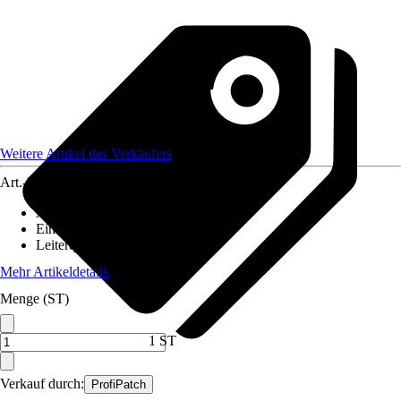
Weitere Artikel des Verkäufers
Art.-Nr.
12590394
Ausführung
:
Glasfaserkabel
Einheit
:
Anschlussleitung
Leiterquerschnitt
:
n. relev.
Mehr Artikeldetails
Menge (ST)
1 ST
Verkauf durch:
ProfiPatch