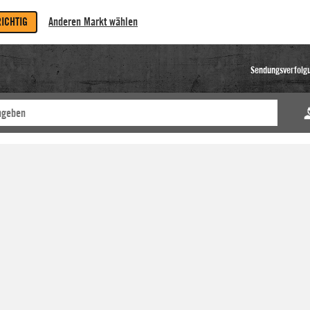
RICHTIG
Anderen Markt wählen
Sendungsverfolg