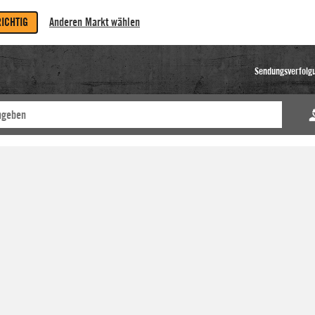
RICHTIG
Anderen Markt wählen
Sendungsverfolg