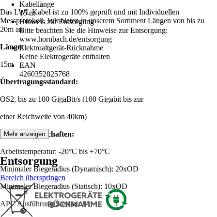
Kabellänge
Das LWL Kabel ist zu 100% geprüft und mit Individuellen
15 m
Messprotokoll. Wir bieten in unserem Sortiment Längen von bis zu
Hinweis zur Entsorgung
20m an.
Bitte beachten Sie die Hinweise zur Entsorgung:
www.hornbach.de/entsorgung
Länge:
Elektroaltgerät-Rücknahme
Keine Elektrogeräte enthalten
15m
EAN
4260352825768
Übertragungsstandard:
OS2, bis zu 100 GigaBit/s (100 Gigabit bis zur
einer Reichweite von 40km)
Produkteigenschaften:
Mehr anzeigen
Arbeitstemperatur: -20°C bis +70°C
Entsorgung
Minimaler Biegeradius (Dynamisch): 20xOD
Bereich überspringen
Minimaler Biegeradius (Statisch): 10xOD
APC Ausführung Stecker: 8°