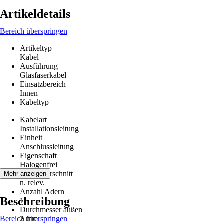
Artikeldetails
Bereich überspringen
Artikeltyp
Kabel
Ausführung
Glasfaserkabel
Einsatzbereich
Innen
Kabeltyp
-
Kabelart
Installationsleitung
Einheit
Anschlussleitung
Eigenschaft
Halogenfrei
Leiterquerschnitt
Mehr anzeigen
n. relev.
Anzahl Adern
Beschreibung
1
Durchmesser außen
Bereich überspringen
2 mm