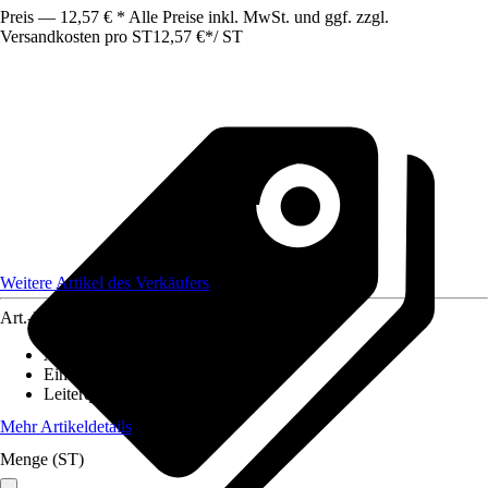
Preis — 12,57 € * Alle Preise inkl. MwSt. und ggf. zzgl.
Versandkosten pro ST
12,57 €
*
/
ST
Weitere Artikel des Verkäufers
Art.-Nr.
12584912
Ausführung
:
Glasfaserkabel
Einheit
:
Anschlussleitung
Leiterquerschnitt
:
n. relev.
Mehr Artikeldetails
Menge (ST)