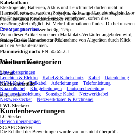
Kabelaufbau:
Elektrogeräte, Batterien, Akkus und Leuchtmittel dürfen nicht im
Hausmüll entsorgt werden. Batterien, Akkus und Leuchtmittel sind vor
Das LWL Kabel ist als I-V(ZN)H, duplex aufgebaut, die Singlemode-
der Entsorgung aus dem Gerät zu entnehmen, sofern dies
Faser hat einen Kerndurchmesser von 9µ.
zerstörungsfrei möglich ist. Mehr Informationen findest Du bei unseren
Entsorgungsservices
.
Der Manteldurchmesser beträgt 125µ.
Wenn dieser Artikel von einem Marktplatz-Verkäufer angeboten wird,
findest Du die Hinweise zur Rücknahme von Altgeräten durch Klick
Halogenfreier nach:
IEC60754-1
auf den Verkäufernamen.
Flammwidrig nach:
EN 50265-2-1
Weitere Kategorien
Kabel Durchmesser:
Liste überspringen
2,0 mm
Leuchten & Elektro
Kabel & Kabelschutz
Kabel
Datenleitung
NYM-Kabel
Erdkabel
Aderleitungen
Telefonleitung
Knickschutztülle:
Koaxialkabel
Klingelleitungen
Lautsprecherleitung
Herdanschlussleitung
Sonstige Kabel
Netzwerkkabel
aufgesteckt
Netzwerkstecker
Netzwerkdosen & Patchpanel
LWL Stecker:
Kundenbewertungen
LC Stecker
Bereich überspringen
SC/APC Stecker
Die Echtheit der Bewertungen wurde von uns nicht überprüft.