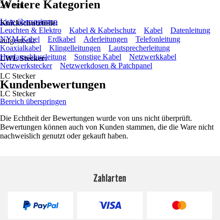
Weitere Kategorien
2,0 mm
Liste überspringen
Knickschutztülle:
Leuchten & Elektro
Kabel & Kabelschutz
Kabel
Datenleitung
NYM-Kabel
Erdkabel
Aderleitungen
Telefonleitung
aufgesteckt
Koaxialkabel
Klingelleitungen
Lautsprecherleitung
Herdanschlussleitung
Sonstige Kabel
Netzwerkkabel
LWL Stecker:
Netzwerkstecker
Netzwerkdosen & Patchpanel
LC Stecker
Kundenbewertungen
LC Stecker
Bereich überspringen
Die Echtheit der Bewertungen wurde von uns nicht überprüft.
Bewertungen können auch von Kunden stammen, die die Ware nicht
nachweislich genutzt oder gekauft haben.
Zahlarten