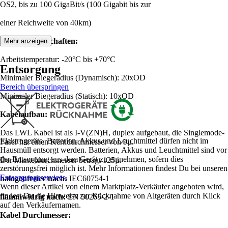
OS2, bis zu 100 GigaBit/s (100 Gigabit bis zur
einer Reichweite von 40km)
Produkteigenschaften:
Mehr anzeigen
Arbeitstemperatur: -20°C bis +70°C
Entsorgung
Minimaler Biegeradius (Dynamisch): 20xOD
Bereich überspringen
Minimaler Biegeradius (Statisch): 10xOD
Kabelaufbau:
Das LWL Kabel ist als I-V(ZN)H, duplex aufgebaut, die Singlemode-
Elektrogeräte, Batterien, Akkus und Leuchtmittel dürfen nicht im
Faser hat einen Kerndurchmesser von 9µ.
Hausmüll entsorgt werden. Batterien, Akkus und Leuchtmittel sind vor
der Entsorgung aus dem Gerät zu entnehmen, sofern dies
Der Manteldurchmesser beträgt 125µ.
zerstörungsfrei möglich ist. Mehr Informationen findest Du bei unseren
Entsorgungsservices
.
halogenfreier nach:
IEC60754-1
Wenn dieser Artikel von einem Marktplatz-Verkäufer angeboten wird,
findest Du die Hinweise zur Rücknahme von Altgeräten durch Klick
flammwidrig nach:
EN 50265-2-1
auf den Verkäufernamen.
Kabel Durchmesser: