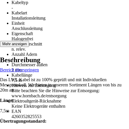
Kabeltyp
-
Kabelart
Installationsleitung
Einheit
Anschlussleitung
Eigenschaft
Halogenfrei
Leiterquerschnitt
Mehr anzeigen
n. relev.
Anzahl Adern
Beschreibung
1
Durchmesser außen
Bereich überspringen
2 mm
Kabellänge
Das LWL Kabel ist zu 100% geprüft und mit Individuellen
7,5 m
Messprotokoll. Wir bieten in unserem Sortiment Längen von bis zu
Hinweis zur Entsorgung
20m an.
Bitte beachten Sie die Hinweise zur Entsorgung:
www.hornbach.de/entsorgung
Länge:
Elektroaltgerät-Rücknahme
Keine Elektrogeräte enthalten
7,5m
EAN
4260352825553
Übertragungsstandard: