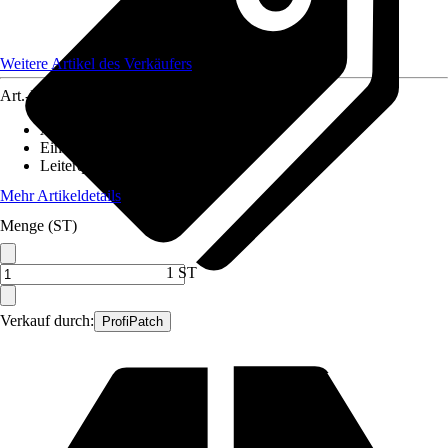
Weitere Artikel des Verkäufers
Art.-Nr.
12590403
Ausführung
:
Glasfaserkabel
Einheit
:
Anschlussleitung
Leiterquerschnitt
:
n. relev.
Mehr Artikeldetails
Menge (ST)
1 ST
Verkauf durch:
ProfiPatch