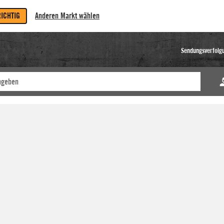
RICHTIG
Anderen Markt wählen
Sendungsverfolg