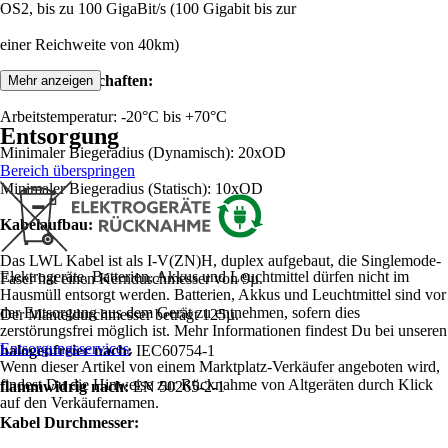
OS2, bis zu 100 GigaBit/s (100 Gigabit bis zur
einer Reichweite von 40km)
Produkteigenschaften:
Mehr anzeigen
Arbeitstemperatur: -20°C bis +70°C
Entsorgung
Minimaler Biegeradius (Dynamisch): 20xOD
Bereich überspringen
Minimaler Biegeradius (Statisch): 10xOD
Kabelaufbau:
Das LWL Kabel ist als I-V(ZN)H, duplex aufgebaut, die Singlemode-
Elektrogeräte, Batterien, Akkus und Leuchtmittel dürfen nicht im
Faser hat einen Kerndurchmesser von 9µ.
Hausmüll entsorgt werden. Batterien, Akkus und Leuchtmittel sind vor
der Entsorgung aus dem Gerät zu entnehmen, sofern dies
Der Manteldurchmesser beträgt 125µ.
zerstörungsfrei möglich ist. Mehr Informationen findest Du bei unseren
Entsorgungsservices
.
halogenfreier nach:
IEC60754-1
Wenn dieser Artikel von einem Marktplatz-Verkäufer angeboten wird,
findest Du die Hinweise zur Rücknahme von Altgeräten durch Klick
flammwidrig nach:
EN 50265-2-1
auf den Verkäufernamen.
Kabel Durchmesser: