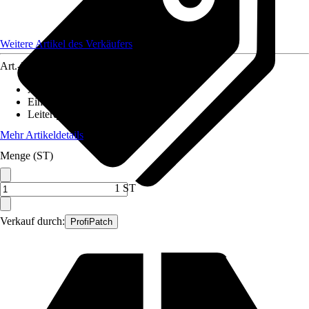
Weitere Artikel des Verkäufers
Art.-Nr.
12590377
Ausführung
:
Glasfaserkabel
Einheit
:
Anschlussleitung
Leiterquerschnitt
:
n. relev.
Mehr Artikeldetails
Menge (ST)
1 ST
Verkauf durch:
ProfiPatch