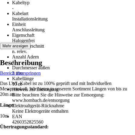
Kabeltyp
-
Kabelart
Installationsleitung
Einheit
Anschlussleitung
Eigenschaft
Halogenfrei
Leiterquerschnitt
Mehr anzeigen
n. relev.
Anzahl Adern
Beschreibung
1
Durchmesser außen
Bereich überspringen
2 mm
Kabellänge
Das LWL Kabel ist zu 100% geprüft und mit Individuellen
10 m
Messprotokoll. Wir bieten in unserem Sortiment Längen von bis zu
Hinweis zur Entsorgung
20m an.
Bitte beachten Sie die Hinweise zur Entsorgung:
www.hornbach.de/entsorgung
Länge:
Elektroaltgerät-Rücknahme
Keine Elektrogeräte enthalten
10m
EAN
4260352825560
Übertragungsstandard: