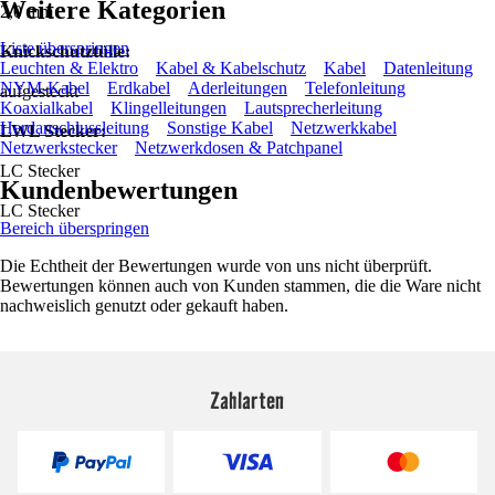
Weitere Kategorien
2,0 mm
Liste überspringen
Knickschutztülle:
Leuchten & Elektro
Kabel & Kabelschutz
Kabel
Datenleitung
NYM-Kabel
Erdkabel
Aderleitungen
Telefonleitung
aufgesteckt
Koaxialkabel
Klingelleitungen
Lautsprecherleitung
Herdanschlussleitung
Sonstige Kabel
Netzwerkkabel
LWL Stecker:
Netzwerkstecker
Netzwerkdosen & Patchpanel
LC Stecker
Kundenbewertungen
LC Stecker
Bereich überspringen
Die Echtheit der Bewertungen wurde von uns nicht überprüft.
Bewertungen können auch von Kunden stammen, die die Ware nicht
nachweislich genutzt oder gekauft haben.
Zahlarten