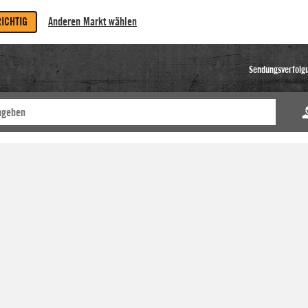
RICHTIG
Anderen Markt wählen
Sendungsverfolg