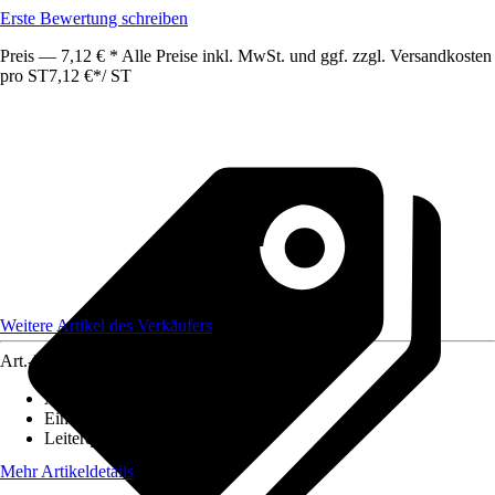
Erste Bewertung schreiben
Preis — 7,12 € * Alle Preise inkl. MwSt. und ggf. zzgl. Versandkosten
pro ST
7,12 €
*
/
ST
Weitere Artikel des Verkäufers
Art.-Nr.
12590391
Ausführung
:
Glasfaserkabel
Einheit
:
Anschlussleitung
Leiterquerschnitt
:
n. relev.
Mehr Artikeldetails