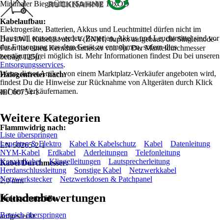
Minimaler Biegeradius (Statisch): 10xOD
Kabelaufbau:
Elektrogeräte, Batterien, Akkus und Leuchtmittel dürfen nicht im
Hausmüll entsorgt werden. Batterien, Akkus und Leuchtmittel sind vor
Das LWL Kabel ist als I-V(ZN)H, duplex aufgebaut, die Singlemode-
der Entsorgung aus dem Gerät zu entnehmen, sofern dies
Faser hat einen Kerndurchmesser von 9µ. Der Manteldurchmesser
zerstörungsfrei möglich ist. Mehr Informationen findest Du bei unseren
beträgt 125µ.
Entsorgungsservices
.
Wenn dieser Artikel von einem Marktplatz-Verkäufer angeboten wird,
Halogenfreier nach:
findest Du die Hinweise zur Rücknahme von Altgeräten durch Klick
auf den Verkäufernamen.
IEC60754-1
Weitere Kategorien
Flammwidrig nach:
Liste überspringen
Leuchten & Elektro
Kabel & Kabelschutz
Kabel
Datenleitung
EN 50265-2-1
NYM-Kabel
Erdkabel
Aderleitungen
Telefonleitung
Koaxialkabel
Klingelleitungen
Lautsprecherleitung
Kabel Durchmesser:
Herdanschlussleitung
Sonstige Kabel
Netzwerkkabel
Netzwerkstecker
Netzwerkdosen & Patchpanel
2,0 mm
Kundenbewertungen
Knickschutztülle:
Bereich überspringen
aufgesteckt