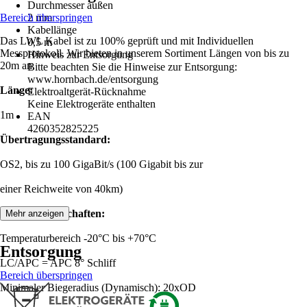
Durchmesser außen
Bereich überspringen
2 mm
Kabellänge
Das LWL Kabel ist zu 100% geprüft und mit Individuellen
0,5 m
Messprotokoll. Wir bieten in unserem Sortiment Längen von bis zu
Hinweis zur Entsorgung
20m an.
Bitte beachten Sie die Hinweise zur Entsorgung:
www.hornbach.de/entsorgung
Länge:
Elektroaltgerät-Rücknahme
Keine Elektrogeräte enthalten
1m
EAN
4260352825225
Übertragungsstandard:
OS2, bis zu 100 GigaBit/s (100 Gigabit bis zur
einer Reichweite von 40km)
Produkteigenschaften:
Mehr anzeigen
Temperaturbereich -20°C bis +70°C
Entsorgung
LC/APC = APC 8° Schliff
Bereich überspringen
Minimaler Biegeradius (Dynamisch): 20xOD