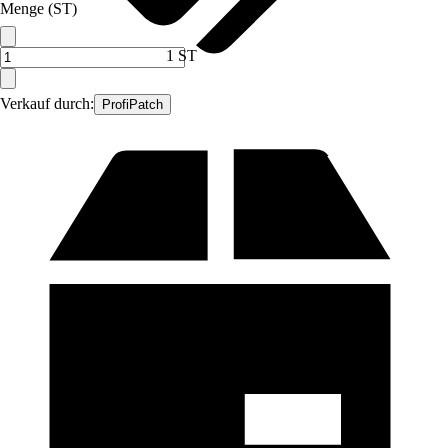
Menge (ST)
1 ST
Verkauf durch:
ProfiPatch