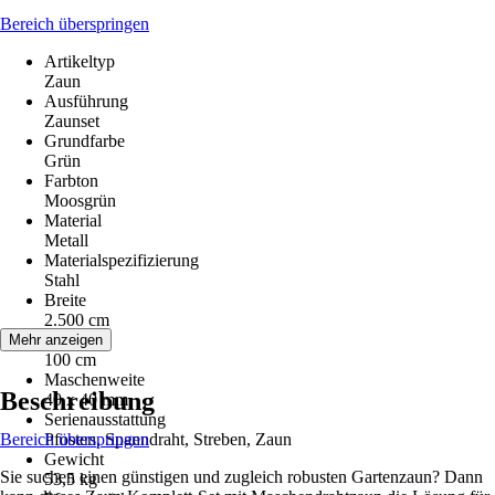
Bereich überspringen
Artikeltyp
Zaun
Ausführung
Zaunset
Grundfarbe
Grün
Farbton
Moosgrün
Material
Metall
Materialspezifizierung
Stahl
Breite
2.500 cm
Höhe
Mehr anzeigen
100 cm
Maschenweite
Beschreibung
40 x 40 mm
Serienausstattung
Bereich überspringen
Pfosten, Spanndraht, Streben, Zaun
Gewicht
Sie suchen einen günstigen und zugleich robusten Gartenzaun? Dann
53,5 kg