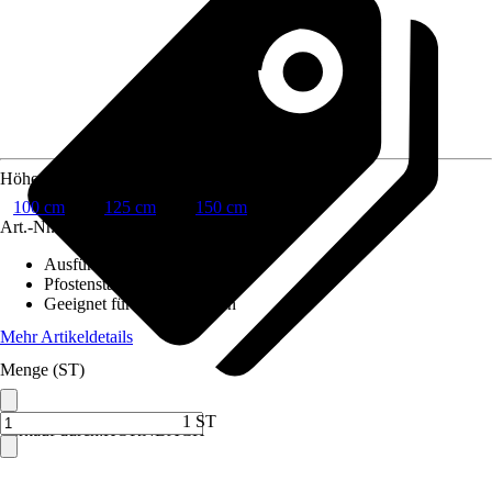
Höhe
100 cm
125 cm
150 cm
Art.-Nr.
6845015
Ausführung
:
Zaunset
Pfostenstärke
:
Ø 3,8 cm
Geeignet für
:
Einbetonieren
Mehr Artikeldetails
Menge (ST)
1 ST
Verkauf durch:
HORNBACH