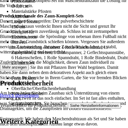
kann dieses Zaun-Komplett-Set mit Maschendrahtzaun die Lösung für
Pfostenstärke
Ihr Vorhaben sein.
Ø 3,8 cm
Materialstärke Pfosten
Produktmerkmale des Zaun-Komplett-Sets
0,125 cm
Darum sollten Sie zugreifen: Der pulverbeschichtete
Länge Pfosten
Maschendrahtzaun verdeckt Ihnen nicht die Sicht und grenzt Ihr
150 cm
Grundstück trotzdem zuverlässig ab. Schluss ist mit zertrampelten
Geeignet für
Blumenbeeten, wenn die Sprösslinge von nebenan ihren Fußball nicht
Einbetonieren
mehr über Ihr Grundstück schießen können. Vergessen Sie außerdem
Hinweis
nerviges Zaunstreichen. Ihr neuer Zaun hält viele Jahre, ist stabil,
Im Lieferumfang enthalten: 1 Rolle Maschendraht, 11
witterungsbeständig und rostet nicht.
Zaunpfähle, 2 Streben, 3 Drahtspanner, 2 Geflechtsspannstäbe,
6 Hakenschellen, 1 Rolle Spanndraht, 1 Rolle Bindedraht, Draht
Zugleich haben Sie die Möglichkeit, diesen Zaun individuell zu
2,8 mm stark
gestalten, indem Sie ihn mit Pflanzen Ihrer Wahl begrünen. Damit
Mehr anzeigen
Serie
haben Sie dann neben dem dekorativen Aspekt auch gleich einen
-
Sichtschutz für Bereiche in Ihrem Garten, die Sie vor fremden Blicken
Form Pfosten
Produktsicherheit
schützen möchten.
Rund
Oberfläche/Oberflächenbehandlung
Am besten holen Sie beim Zaunbau sich Unterstützung von einem
Pulverbeschichtet
Bereich überspringen
Freund: Zu zweit ist das noch einfacher. Im Set ist fast alles enthalten,
EAN
was Sie dazu brauchen, Sie brauchen nur noch den Trockenbeton und
4013514971373
Verantwortlich für Produktsicherheit:
.
Siehe Herstellerinformationen
Drainagekies, um die Zaunpfosten im Boden einzubetonieren.
Festgenagelt: Wir haben den Maschendrahtzaun als Set und Sie haben
Weitere Kategorien
nach dem unkomplizierten Aufbau lange etwas davon.