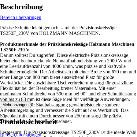
Beschreibung
Bereich überspringen
Präzise Schnitte leicht gemacht – mit der Präzisionskreissäge
TS250F_230V von HOLZMANN MASCHINEN.
Produktmerkmale der Präzisionskreissäge Holzmann Maschinen
TS250F 230 V
Darum solltest Du zugreifen: Diese elektrische Präzisionskreissäge
bietet eine beeindruckende Nennaufnahmeleistung von 2900 W und
eine Leerlaufdrehzahl von 4000 r/min, was präzise und kraftvolle
Schnitte ermöglicht. Der Arbeitstisch mit einer Breite von 670 mm und
einer Länge von 800 mm bietet ausreichend Platz für große
Werkstücke. Die ausziehbare Tischverbreiterung sorgt für zusätzliche
Flexibilität bei der Bearbeitung breiter Materialien. Mit einer
maximalen Schnittbreite von 590 mm bei 90° und einer Schnittleistung
von bis zu 83 mm ist diese Säge ideal für vielfältige Anwendungen.
Der Anschluss für Staubabsaugung gewährleistet eine saubere
Mehr anzeigen
Arbeitsumgebung und verbessert die Sicht auf das Werkstück. Das
Sägeblatt mit einem Durchmesser von 250 mm sorgt für präzise
Produktsicherheit
Schnitte und eine lange Lebensdauer.
Festgezurrt: Die Präzisionskreissäge TS250F_230V ist die ideale Wahl
Bereich überspringen