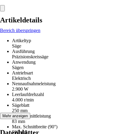
Artikeldetails
Bereich überspringen
Artikeltyp
Säge
Ausführung
Präzisionskreissäge
Anwendung
Sägen
Antriebsart
Elektrisch
Nennaufnahmeleistung
2.900 W
Leerlaufdrehzahl
4.000 r/min
Sägeblatt
250 mm
Max. Schnittleistung
Mehr anzeigen
83 mm
Max. Schnittbreite (90°)
Datenblätter
590 mm