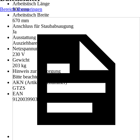
Arbeitstisch Länge
Bereich überspringen
800 mm
Arbeitstisch Breite
670 mm
Anschluss für Staubabsaugung
Ja
Ausstattung
Ausziehbare Tischverbreiterung
Netzspannung
230 V
Gewicht
203 kg
Hinweis zur Entsorgung
Bitte beachte die Hinweise zur Entsorgung
AKN (Artikelkurznummer)
GTZS
EAN
9120039903927