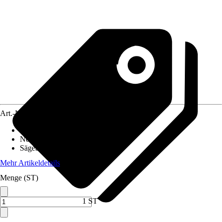
Art.-Nr.
5608444
Antriebsart
:
Elektrisch
Nennaufnahmeleistung
:
2.900 W
Sägeblatt
:
250 mm
Mehr Artikeldetails
Menge (ST)
1 ST