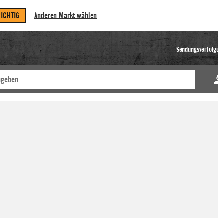
RICHTIG
Anderen Markt wählen
Sendungsverfolg