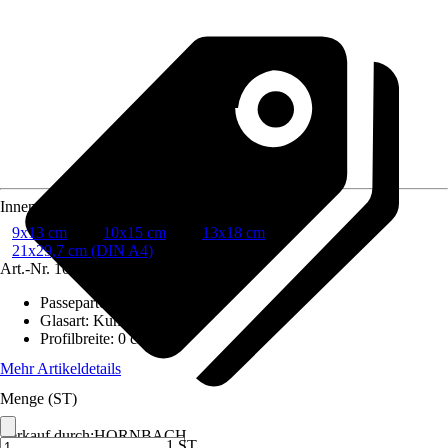
Innenmaß Rahmen
9x13 cm
10x15 cm
13x18 cm
21x29,7 cm (DIN A4)
Art.-Nr.
10564986
Passepartout
:
Nein
Glasart
:
Kunstglas
Profilbreite
:
0 cm
Mehr Artikeldetails
Menge (ST)
Verkauf durch:
HORNBACH
1 ST