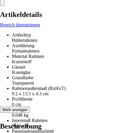
Artikeldetails
Bereich überspringen
Artikeltyp
Bilderrahmen
Ausführung
Portraitrahmen
Material Rahmen
Kunststoff
Glasart
Kunstglas
Grundfarbe
Transparent
Rahmenaußenmaß (BxHxT)
9.2 x 13.5 x 4.3 cm
Profilbreite
0 cm
Gewicht
Mehr anzeigen
0,048 kg
Innenmaß Rahmen
Beschreibung
9x13 cm
Passepartoutausschnitt