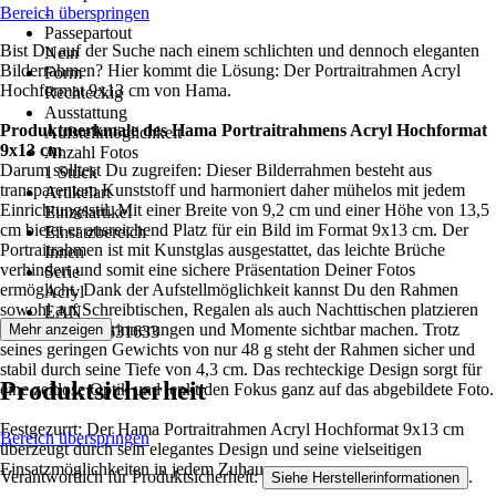
Bereich überspringen
-
Passepartout
Bist Du auf der Suche nach einem schlichten und dennoch eleganten
Nein
Bilderrahmen? Hier kommt die Lösung: Der Portraitrahmen Acryl
Form
Hochformat 9x13 cm von Hama.
Rechteckig
Ausstattung
Produktmerkmale des Hama Portraitrahmens Acryl Hochformat
Aufstellmöglichkeit
9x13 cm
Anzahl Fotos
Darum solltest Du zugreifen: Dieser Bilderrahmen besteht aus
1 Stück
transparentem Kunststoff und harmoniert daher mühelos mit jedem
Artikelart
Einrichtungsstil. Mit einer Breite von 9,2 cm und einer Höhe von 13,5
Einzelartikel
cm bietet er ausreichend Platz für ein Bild im Format 9x13 cm. Der
Einsatzbereich
Portraitrahmen ist mit Kunstglas ausgestattet, das leichte Brüche
Innen
verhindert und somit eine sichere Präsentation Deiner Fotos
Serie
ermöglicht. Dank der Aufstellmöglichkeit kannst Du den Rahmen
Acryl
sowohl auf Schreibtischen, Regalen als auch Nachttischen platzieren
EAN
und so immer Erinnerungen und Momente sichtbar machen. Trotz
Mehr anzeigen
4007249631633
seines geringen Gewichts von nur 48 g steht der Rahmen sicher und
stabil durch seine Tiefe von 4,3 cm. Das rechteckige Design sorgt für
Produktsicherheit
eine zeitlose Optik und lenkt den Fokus ganz auf das abgebildete Foto.
Festgezurrt: Der Hama Portraitrahmen Acryl Hochformat 9x13 cm
Bereich überspringen
überzeugt durch sein elegantes Design und seine vielseitigen
Einsatzmöglichkeiten in jedem Zuhause.
Verantwortlich für Produktsicherheit:
.
Siehe Herstellerinformationen