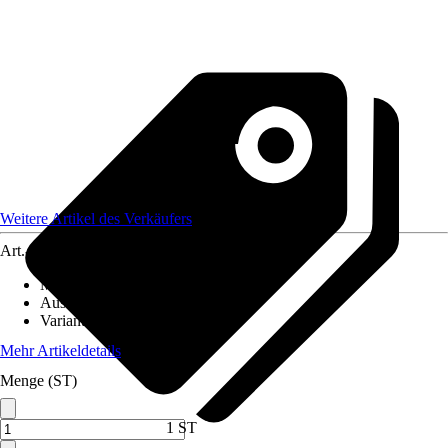
Weitere Artikel des Verkäufers
Art.-Nr.
12688337
Material
:
Holzfaser, Edelstahl
Ausführung
:
Grillbesteck
Variante
:
Grillspachtel
Mehr Artikeldetails
Menge (ST)
1 ST