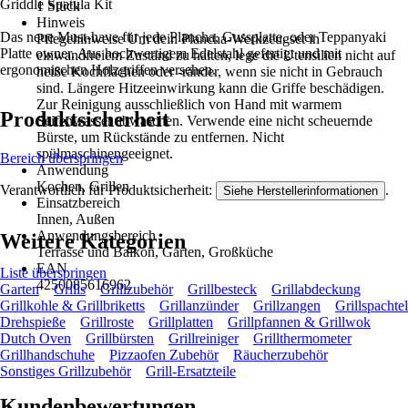
Griddle Spatula Kit
1 Stück
Hinweis
Das neue Must-have für jede Plancha, Gussplatte, oder Teppanyaki
Pflegehinweise Um dein Plancha-Werkzeugset in
Platte owner. Aus hochwertigem Edelstahl gefertigt und mit
einwandfreiem Zustand zu halten, lege die Utensilien nicht auf
ergonomischen Holzgriffen versehen.
heiße Kochflächen oder -ränder, wenn sie nicht in Gebrauch
sind. Längere Hitzeeinwirkung kann die Griffe beschädigen.
Zur Reinigung ausschließlich von Hand mit warmem
Produktsicherheit
Seifenwasser abwaschen. Verwende eine nicht scheuernde
Bürste, um Rückstände zu entfernen. Nicht
spülmaschinengeeignet.
Bereich überspringen
Anwendung
Kochen, Grillen
Verantwortlich für Produktsicherheit:
.
Siehe Herstellerinformationen
Einsatzbereich
Innen, Außen
Anwendungsbereich
Weitere Kategorien
Terrasse und Balkon, Garten, Großküche
EAN
Liste überspringen
4250085616962
Garten
Grills
Grillzubehör
Grillbesteck
Grillabdeckung
Grillkohle & Grillbriketts
Grillanzünder
Grillzangen
Grillspachtel
Drehspieße
Grillroste
Grillplatten
Grillpfannen & Grillwok
Dutch Oven
Grillbürsten
Grillreiniger
Grillthermometer
Grillhandschuhe
Pizzaofen Zubehör
Räucherzubehör
Sonstiges Grillzubehör
Grill-Ersatzteile
Kundenbewertungen