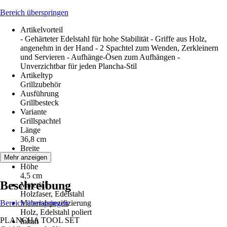
Bereich überspringen
Artikelvorteil
- Gehärteter Edelstahl für hohe Stabilität - Griffe aus Holz,
angenehm in der Hand - 2 Spachtel zum Wenden, Zerkleinern
und Servieren - Aufhänge-Ösen zum Aufhängen -
Unverzichtbar für jeden Plancha-Stil
Artikeltyp
Grillzubehör
Ausführung
Grillbesteck
Variante
Grillspachtel
Länge
36,8 cm
Breite
25,2 cm
Mehr anzeigen
Höhe
4,5 cm
Beschreibung
Material
Holzfaser, Edelstahl
Bereich überspringen
Materialspezifizierung
Holz, Edelstahl poliert
PLANCHA TOOL SET
Inhalt