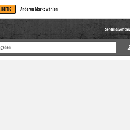
RICHTIG
Anderen Markt wählen
Sendungsverfolg