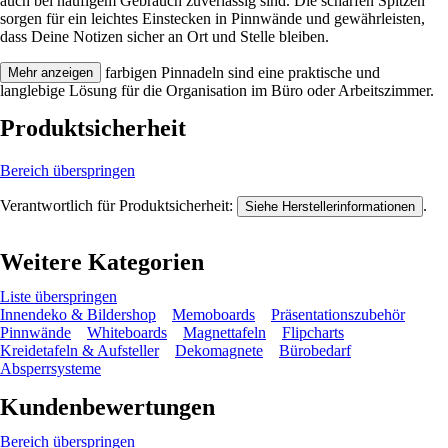
auch bei häufigem Gebrauch zuverlässig sind. Die scharfen Spitzen
sorgen für ein leichtes Einstecken in Pinnwände und gewährleisten,
dass Deine Notizen sicher an Ort und Stelle bleiben.
Festgezurrt: Die farbigen Pinnadeln sind eine praktische und
Mehr anzeigen
langlebige Lösung für die Organisation im Büro oder Arbeitszimmer.
Produktsicherheit
Bereich überspringen
Verantwortlich für Produktsicherheit:
.
Siehe Herstellerinformationen
Weitere Kategorien
Liste überspringen
Innendeko & Bildershop
Memoboards
Präsentationszubehör
Pinnwände
Whiteboards
Magnettafeln
Flipcharts
Kreidetafeln & Aufsteller
Dekomagnete
Bürobedarf
Absperrsysteme
Kundenbewertungen
Bereich überspringen