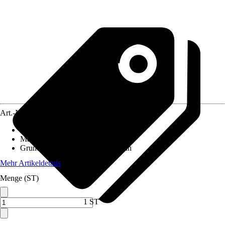
Art.-Nr.
10347173
Artikeltyp
:
Zubehör
Material
:
Metall
Grundfarbe
:
Rot, Blau, Gelb, Grün
Mehr Artikeldetails
Menge (ST)
1 ST