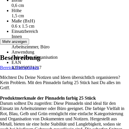
Breite
0,6 cm
Höhe
1,5 cm
Maße (BxH)
0.6 x 1.5 cm
Einsatzbereich
Innen
Räume
Mehr anzeigen
Arbeitszimmer, Büro
Anwendung
Beschreibung
Dekoration, Organisation
EAN
Bereich überspringen
4251050571217
Möchtest Du Deine Notizen und Ideen übersichtlich organisieren?
Kein Problem. Mit den Pinnadeln farbig 25 Stück hast Du alles im
Griff.
Produktmerkmale der Pinnadeln farbig 25 Stück
Darum solltest Du zugreifen: Diese Pinnadeln sind ideal für den
Einsatz im Arbeitszimmer oder Büro geeignet. Die farbige Vielfalt in
Rot, Blau, Gelb und Grün ermöglicht eine einfache Kategorisierung
und Organisation von Dokumenten und Notizen. Hergestellt aus
Metall, bieten sie eine hohe Stabilität und Langlebigkeit, sodass sie