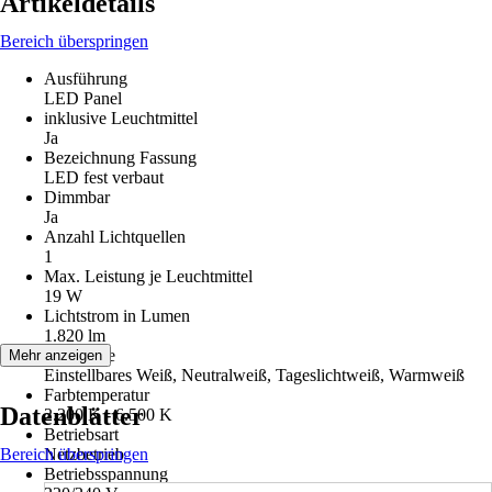
Artikeldetails
Bereich überspringen
Ausführung
LED Panel
inklusive Leuchtmittel
Ja
Bezeichnung Fassung
LED fest verbaut
Dimmbar
Ja
Anzahl Lichtquellen
1
Max. Leistung je Leuchtmittel
19 W
Lichtstrom in Lumen
1.820 lm
Lichtfarbe
Mehr anzeigen
Einstellbares Weiß, Neutralweiß, Tageslichtweiß, Warmweiß
Farbtemperatur
Datenblätter
2.200 K - 6.500 K
Betriebsart
Bereich überspringen
Netzbetrieb
Betriebsspannung