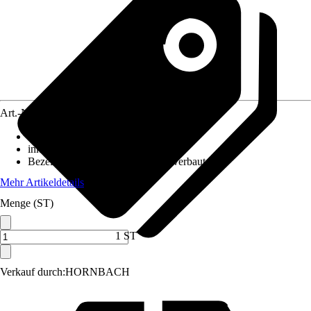
Art.-Nr.
12486519
Ausführung
:
LED Panel
inklusive Leuchtmittel
:
Ja
Bezeichnung Fassung
:
LED fest verbaut
Mehr Artikeldetails
Menge (ST)
1 ST
Verkauf durch:
HORNBACH