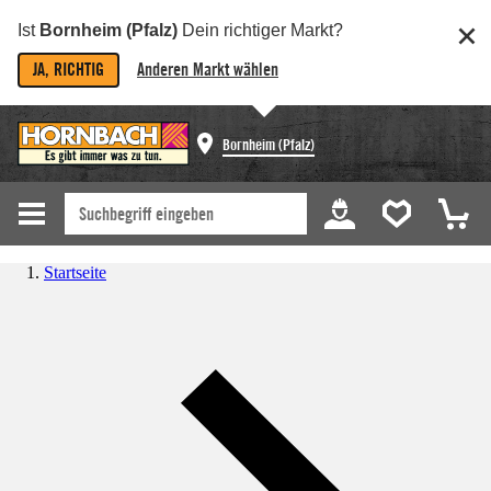
Ist
Bornheim (Pfalz)
Dein richtiger Markt?
JA, RICHTIG
Anderen Markt wählen
Bornheim (Pfalz)
Startseite