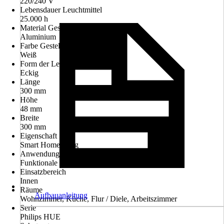
220/240 V
Lebensdauer Leuchtmittel
25.000 h
Material Gestell
Aluminium
Farbe Gestell
Weiß
Form der Leuchte
Eckig
Länge
300 mm
Höhe
48 mm
Breite
300 mm
Eigenschaft
Smart Home-fähig
Anwendung
Funktionale Beleuchtung
Einsatzbereich
Innen
Räume
Aufbauanleitung
Wohnzimmer, Küche, Flur / Diele, Arbeitszimmer
Serie
Philips HUE