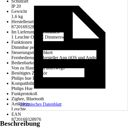
Schutzart
IP 20
Gewicht
1,6 kg
Herstellerartikelnummer
8720169328976
Im Lieferumfang enthalten
1 Leuchte OHNE Dimmerswitch
Funktionen
Dimmbar per App, Dimmbar mit Fernbedienung
Steuerungsmöglichkeit
Fernbedienung, Hersteller App (iOS und Android)
Bedienbarkeit über App
Von zu Hause und unterwegs
Benötigtes Zubehör
Philips hue Bridge
Kompatibilität
Philips Hue
Funkprotokoll
Zigbee, Bluetooth
Artikeltyp
Technisches Datenblatt
Leuchte
EAN
8720169328976
Beschreibung