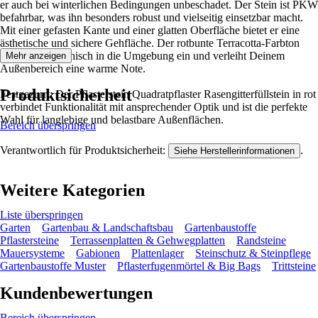
er auch bei winterlichen Bedingungen unbeschadet. Der Stein ist PKW
befahrbar, was ihn besonders robust und vielseitig einsetzbar macht.
Mit einer gefasten Kante und einer glatten Oberfläche bietet er eine
ästhetische und sichere Gehfläche. Der rotbunte Terracotta-Farbton
fügt sich harmonisch in die Umgebung ein und verleiht Deinem
Mehr anzeigen
Außenbereich eine warme Note.
Produktsicherheit
Festgezurrt: Der Pflasterstein Quadratpflaster Rasengitterfüllstein in rot
verbindet Funktionalität mit ansprechender Optik und ist die perfekte
Wahl für langlebige und belastbare Außenflächen.
Bereich überspringen
Verantwortlich für Produktsicherheit:
.
Siehe Herstellerinformationen
Weitere Kategorien
Liste überspringen
Garten
Gartenbau & Landschaftsbau
Gartenbaustoffe
Pflastersteine
Terrassenplatten & Gehwegplatten
Randsteine
Mauersysteme
Gabionen
Plattenlager
Steinschutz & Steinpflege
Gartenbaustoffe Muster
Pflasterfugenmörtel & Big Bags
Trittsteine
Kundenbewertungen
Bereich überspringen