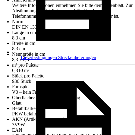
Weitere Informationen entnehmen Sie bitte dem Datenblatt. Zur
Abstimmung des Liefertermines bitte Handy- oder
Telefonnummer angeben, welche tagsüber erreichbar ist.
Norm
DIN EN 1338
Länge in cm
8,3 cm
Breite in cm
8,3 cm
Nenngröße in cm
Lieferbedingungen Streckenlieferungen
8,3 x 8,3
m² pro Palette
6,310 m²
Stück pro Palette
936 Stück
Farbspiel
V0 – kein Farbspiel
Oberfläche/Oberflächenbehandlung
Glatt
Befahrbarkeit
PKW befahrbar
AKN (Artikelkurznummer)
3V9W
EAN