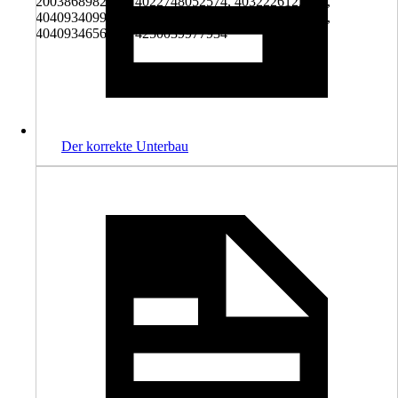
2003868982004, 4022748052574, 4032226123610,
4040934099967, 4040934154239, 4040934195652,
4040934656108, 4250039977934
Der korrekte Unterbau