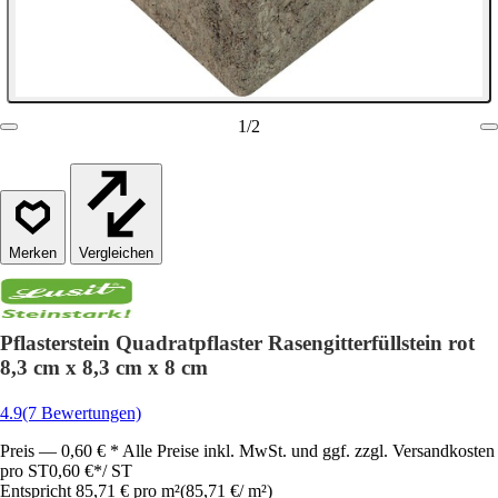
1
/
2
Vergleichen
Pflasterstein Quadratpflaster Rasengitterfüllstein rot
8,3 cm x 8,3 cm x 8 cm
4.9
(7 Bewertungen)
Preis — 0,60 € * Alle Preise inkl. MwSt. und ggf. zzgl. Versandkosten
pro ST
0,60 €
*
/
ST
Entspricht 85,71 € pro m²
(
85,71 €
/
m²
)