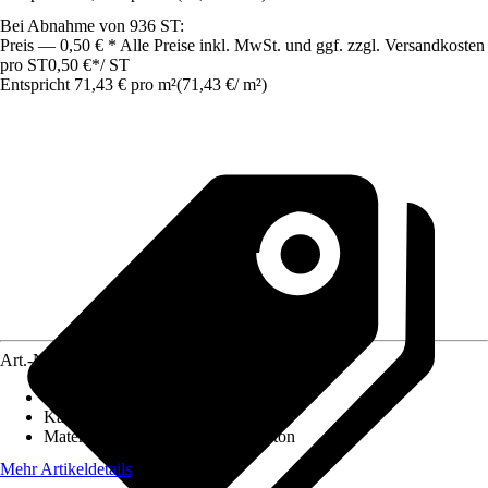
Bei Abnahme von 936 ST:
Preis — 0,50 € * Alle Preise inkl. MwSt. und ggf. zzgl. Versandkosten
pro ST
0,50 €
*
/
ST
Entspricht 71,43 € pro m²
(
71,43 €
/
m²
)
Art.-Nr.
3868982
Eigenschaft
:
Witterungsbeständig
Kantenausführung
:
Gefast
Materialspezifizierung
:
Normalbeton
Mehr Artikeldetails