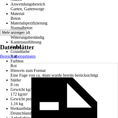
Anwendungsbereich
Garten, Gartenwege
Material
Beton
Materialspezifizierung
Normalbeton
Eigenschaft
Mehr anzeigen
Witterungsbeständig
Kantenausführung
Datenblätter
Gefast
Grundfarbe
Bereich überspringen
Rot
Farbton
Rot
Hinweis zum Format
Eine Fuge von ca. 4mm wurde bereits berücksichtigt
Stärke
8 cm
Gewicht kg/m²
172 kg/m²
Gewicht pro Stück
1,16 kg
Herkunftsland
Deutschland
Anlieferhinweis