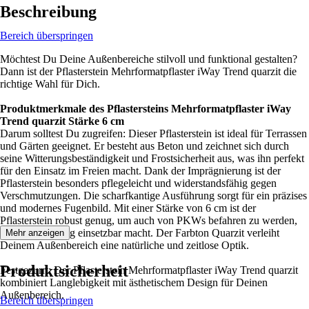
Beschreibung
Bereich überspringen
Möchtest Du Deine Außenbereiche stilvoll und funktional gestalten?
Dann ist der Pflasterstein Mehrformatpflaster iWay Trend quarzit die
richtige Wahl für Dich.
Produktmerkmale des Pflastersteins Mehrformatpflaster iWay
Trend quarzit Stärke 6 cm
Darum solltest Du zugreifen: Dieser Pflasterstein ist ideal für Terrassen
und Gärten geeignet. Er besteht aus Beton und zeichnet sich durch
seine Witterungsbeständigkeit und Frostsicherheit aus, was ihn perfekt
für den Einsatz im Freien macht. Dank der Imprägnierung ist der
Pflasterstein besonders pflegeleicht und widerstandsfähig gegen
Verschmutzungen. Die scharfkantige Ausführung sorgt für ein präzises
und modernes Fugenbild. Mit einer Stärke von 6 cm ist der
Pflasterstein robust genug, um auch von PKWs befahren zu werden,
was ihn vielseitig einsetzbar macht. Der Farbton Quarzit verleiht
Mehr anzeigen
Deinem Außenbereich eine natürliche und zeitlose Optik.
Produktsicherheit
Festgezurrt: Der Pflasterstein Mehrformatpflaster iWay Trend quarzit
kombiniert Langlebigkeit mit ästhetischem Design für Deinen
Außenbereich.
Bereich überspringen