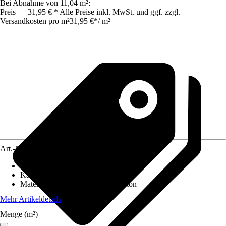
Bei Abnahme von 11,04 m²:
Preis — 31,95 € * Alle Preise inkl. MwSt. und ggf. zzgl.
Versandkosten pro m²
31,95 €
*
/
m²
Art.-Nr.
5636287
Eigenschaft
:
Witterungsbeständig
Kantenausführung
:
Scharfkantig
Materialspezifizierung
:
Normalbeton
Mehr Artikeldetails
Menge (m²)