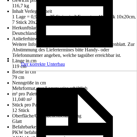
Gewicht pro Stück
116,7 kg
Inhalt Verlegeeinheit
1 Lage = 0,92m² = 25 Steine in 3 Formaten. 11 Stück 10x20cm,
7 Stück 20x20cm, 7 Stück 30x20cm
Herkunftsland
Deutschland
Anlieferhinweis
Weitere Informationen entnehmen Sie bitte dem Datenblatt. Zur
Abstimmung des Liefertermines bitte Handy- oder
Telefonnummer angeben, welche tagsüber erreichbar ist.
Länge in cm
Der korrekte Unterbau
119 cm
Breite in cm
79 cm
Nenngröße in cm
Mehrformat, nur Lagenweise erhältlich
m² pro Palette
11,040 m²
Stück pro Palette
12 Stück
Oberfläche/Oberflächenbehandlung
Glatt
Befahrbarkeit
PKW befahrbar