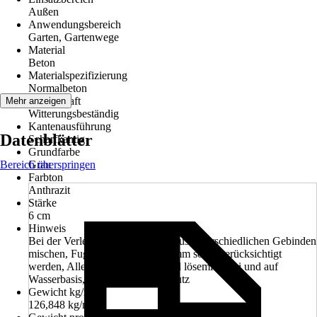
Außen
Anwendungsbereich
Garten, Gartenwege
Material
Beton
Materialspezifizierung
Normalbeton
Eigenschaft
Mehr anzeigen
Witterungsbeständig
Kantenausführung
Datenblätter
Scharfkantig
Grundfarbe
Bereich überspringen
Grau
Farbton
Anthrazit
Stärke
6 cm
Hinweis
Bei der Verlegung immer Steine aus unterschiedlichen Gebinden
mischen, Fugenabstand von 3-5 mm sollte berücksichtigt
werden, Alle Beschichtungen sind lösemittelfrei und auf
Wasserbasis, ohne Verschiebeschutz
Gewicht kg/m²
126,848 kg/m²