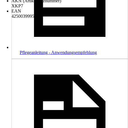
AKN (Artikelkurznummer)
XKP7
EAN
4250039995303
Pflegeanleitung - Anwendungsempfehlung