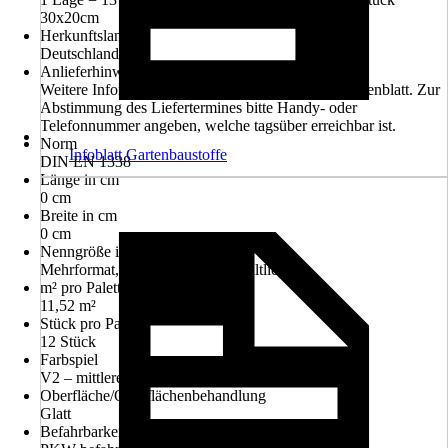
30x20cm
Herkunftsland
Deutschland
Anlieferhinweis
Weitere Informationen entnehmen Sie bitte dem Datenblatt. Zur
Abstimmung des Liefertermines bitte Handy- oder
Telefonnummer angeben, welche tagsüber erreichbar ist.
Norm
Infoblatt Gartenbaustoffe
DIN EN 1338
Länge in cm
0 cm
Breite in cm
0 cm
Nenngröße in cm
Mehrformat, nur Lagenweise erhältlich
m² pro Palette
11,52 m²
Stück pro Palette
12 Stück
Farbspiel
V2 – mittleres Farbspiel
Oberfläche/Oberflächenbehandlung
Glatt
Befahrbarkeit