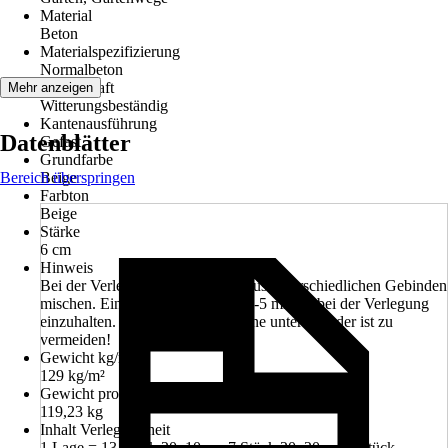
Material
Beton
Materialspezifizierung
Normalbeton
Eigenschaft
Mehr anzeigen
Witterungsbeständig
Kantenausführung
Datenblätter
Gefast
Grundfarbe
Bereich überspringen
Beige
Farbton
Beige
Stärke
6 cm
Hinweis
Bei der Verlegung immer Steine aus unterschiedlichen Gebinden
mischen. Ein Fugenabstand von 3-5 mm ist bei der Verlegung
einzuhalten. Der Kontakt der Steine untereinander ist zu
vermeiden!
Gewicht kg/m²
129 kg/m²
Gewicht pro Stück
119,23 kg
Inhalt Verlegeeinheit
1 Lage = 13 Stück 20x10cm, 7 Stück 20x20cm, 7 Stück