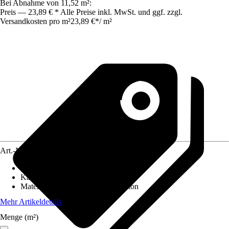
Bei Abnahme von 11,52 m²:
Preis — 23,89 € * Alle Preise inkl. MwSt. und ggf. zzgl.
Versandkosten pro m²
23,89 €
*
/
m²
Art.-Nr.
4622858
Eigenschaft
:
Witterungsbeständig
Kantenausführung
:
Gefast
Materialspezifizierung
:
Normalbeton
Mehr Artikeldetails
Menge (m²)