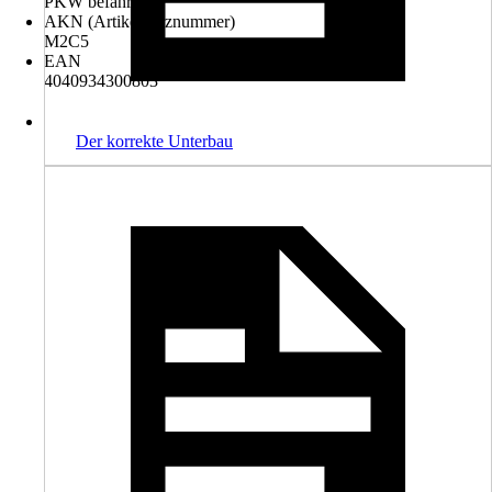
PKW befahrbar
AKN (Artikelkurznummer)
M2C5
EAN
4040934300803
Der korrekte Unterbau