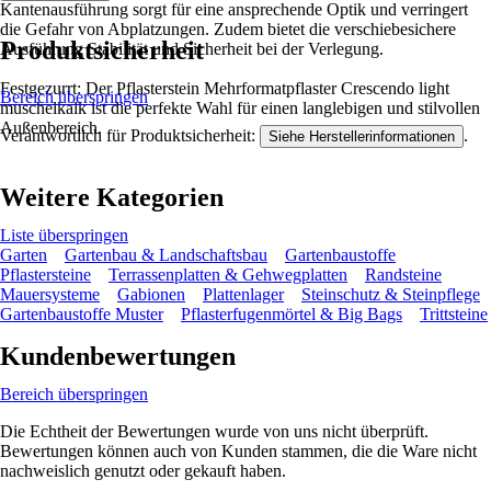
Kantenausführung sorgt für eine ansprechende Optik und verringert
die Gefahr von Abplatzungen. Zudem bietet die verschiebesichere
Produktsicherheit
Ausführung Stabilität und Sicherheit bei der Verlegung.
Festgezurrt: Der Pflasterstein Mehrformatpflaster Crescendo light
Bereich überspringen
muschelkalk ist die perfekte Wahl für einen langlebigen und stilvollen
Außenbereich.
Verantwortlich für Produktsicherheit:
.
Siehe Herstellerinformationen
Weitere Kategorien
Liste überspringen
Garten
Gartenbau & Landschaftsbau
Gartenbaustoffe
Pflastersteine
Terrassenplatten & Gehwegplatten
Randsteine
Mauersysteme
Gabionen
Plattenlager
Steinschutz & Steinpflege
Gartenbaustoffe Muster
Pflasterfugenmörtel & Big Bags
Trittsteine
Kundenbewertungen
Bereich überspringen
Die Echtheit der Bewertungen wurde von uns nicht überprüft.
Bewertungen können auch von Kunden stammen, die die Ware nicht
nachweislich genutzt oder gekauft haben.