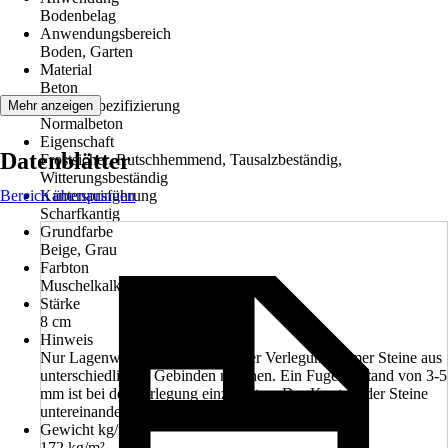
Bodenbelag
Anwendungsbereich
Boden, Garten
Material
Beton
Materialspezifizierung
Mehr anzeigen
Normalbeton
Eigenschaft
Datenblätter
Frostsicher, Rutschhemmend, Tausalzbeständig,
Witterungsbeständig
Bereich überspringen
Kantenausführung
Scharfkantig
Grundfarbe
Beige, Grau
Farbton
Muschelkalk
Stärke
8 cm
Hinweis
Nur Lagenweise erhältlich, Bei der Verlegung immer Steine aus
unterschiedlichen Gebinden mischen. Ein Fugenabstand von 3-5
mm ist bei der Verlegung einzuhalten. Der Kontakt der Steine
untereinander ist zu vermeiden!
Gewicht kg/m²
172 kg/m²