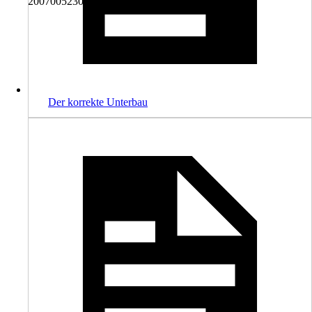
2007005230997, 4040934099752
Der korrekte Unterbau