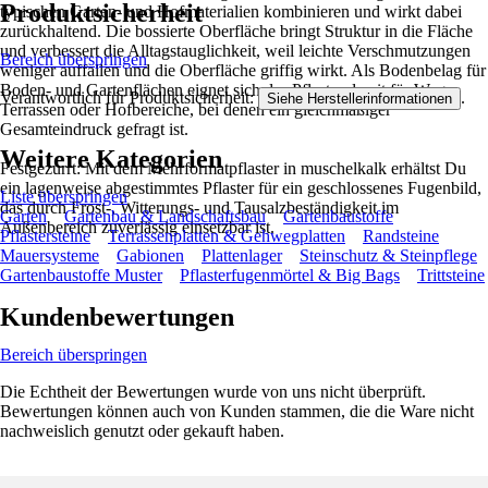
Produktsicherheit
typischen Garten- und Hofmaterialien kombinieren und wirkt dabei
zurückhaltend. Die bossierte Oberfläche bringt Struktur in die Fläche
und verbessert die Alltagstauglichkeit, weil leichte Verschmutzungen
Bereich überspringen
weniger auffallen und die Oberfläche griffig wirkt. Als Bodenbelag für
Boden- und Gartenflächen eignet sich das Pflaster damit für Wege,
Verantwortlich für Produktsicherheit:
.
Siehe Herstellerinformationen
Terrassen oder Hofbereiche, bei denen ein gleichmäßiger
Gesamteindruck gefragt ist.
Weitere Kategorien
Festgezurrt: Mit dem Mehrformatpflaster in muschelkalk erhältst Du
ein lagenweise abgestimmtes Pflaster für ein geschlossenes Fugenbild,
Liste überspringen
das durch Frost-, Witterungs- und Tausalzbeständigkeit im
Garten
Gartenbau & Landschaftsbau
Gartenbaustoffe
Außenbereich zuverlässig einsetzbar ist.
Pflastersteine
Terrassenplatten & Gehwegplatten
Randsteine
Mauersysteme
Gabionen
Plattenlager
Steinschutz & Steinpflege
Gartenbaustoffe Muster
Pflasterfugenmörtel & Big Bags
Trittsteine
Kundenbewertungen
Bereich überspringen
Die Echtheit der Bewertungen wurde von uns nicht überprüft.
Bewertungen können auch von Kunden stammen, die die Ware nicht
nachweislich genutzt oder gekauft haben.