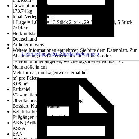
Gewicht pro Stück
173,74 kg
Inhalt Verlegeeinheit
1 Lage = 1,01m² = 13 Stück 21x14, 29 Stück 14x14, 5 Stück
7x14cm
Herkunftsland
Deutschland
Anlieferhinweis
Weitere Informationen entnehmen Sie bitte dem Datenblatt. Zur
Lieferbedingungen Streckenlieferungen
Abstimmung des Liefertermines bitte Handy- oder
Telefonnummer angeben, welche tagsüber erreichbar ist.
Nenngröße in cm
Mehrformat, nur Lagenweise erhältlich
m² pro Palette
8,08 m²
Farbspiel
V2 – mittleres Farbspiel
Oberfläche/Oberflächenbehandlung
Bossiert, Kugelgestrahlt
Befahrbarkeit
Fußgänger- und Radverkehr, PKW befahrbar
AKN (Artikelkurznummer)
KSSA
EAN