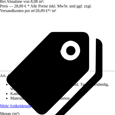
Bei Abnahme von 8,08 m²:
Preis — 28,89 € * Alle Preise inkl. MwSt. und ggf. zzgl.
Versandkosten pro m²
28,89 €
*
/
m²
Art.-Nr.
5734156
Eigenschaft
:
Frostsicher, Rutschhemmend, Tausalzbeständig,
Witterungsbeständig
Kantenausführung
:
Scharfkantig
Materialspezifizierung
:
Normalbeton
Mehr Artikeldetails
Menge (m²)