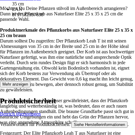
35 cm
Möchtest Du Deine Pflanzen stilvoll im Außenbereich arrangieren?
EAN
Dann ist der Pflanzkorb aus Naturfaser Elite 25 x 35 x 25 cm die
8717582357638
passende Wahl.
Produktmerkmale des Pflanzkorbs aus Naturfaser Elite 25 x 35 x
25 cm braun
Darum solltest Du zugreifen: Der Pflanzkorb Leah T ist mit seinen
Abmessungen von 35 cm in der Breite und 25 cm in der Höhe ideal
für Pflanzen im Außenbereich geeignet. Der Korb ist aus hochwertiger
Naturfaser gefertigt, was ihm eine natürliche und ansprechende Optik
verleiht. Durch sein rundes Design fügt er sich harmonisch in jede
Gartengestaltung ein. Obwohl kein Bodenloch vorhanden ist, eignet
sich der Korb bestens zur Verwendung als Übertropf oder als
dekoratives Element. Das Gewicht von 0,6 kg macht ihn leicht genug,
um ihn flexibel zu bewegen, aber dennoch robust genug, um Stabilität
Mehr anzeigen
zu gewährleisten.
Produktsicherheit
Die Verwendung von Naturfaser gewährleistet, dass der Pflanzkorb
langlebig und wetterbeständig ist, was bedeutet, dass er auch rauen
Außenbedingungen standhält. Die braune Grundfarbe passt sich gut in
Bereich überspringen
natürliche Umgebungen ein und hebt das Grün der Pflanzen hervor,
was eine angenehme Atmosphäre schafft.
Verantwortlich für Produktsicherheit:
.
Siehe Herstellerinformationen
Festgezurrt: Der Elite Pflanzkorb Leah T aus Naturfaser ist eine