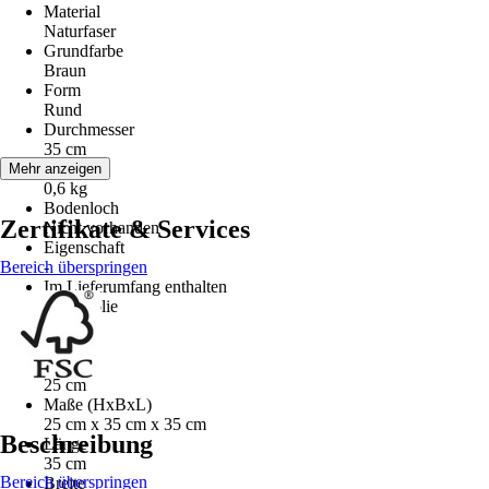
Material
Naturfaser
Grundfarbe
Braun
Form
Rund
Durchmesser
35 cm
Gewicht
Mehr anzeigen
0,6 kg
Bodenloch
Zertifikate & Services
Nicht vorhanden
Eigenschaft
Bereich überspringen
-
Im Lieferumfang enthalten
Pflanzfolie
Serie
Leah
Höhe
25 cm
Maße (HxBxL)
25 cm x 35 cm x 35 cm
Beschreibung
Länge
35 cm
Bereich überspringen
Breite