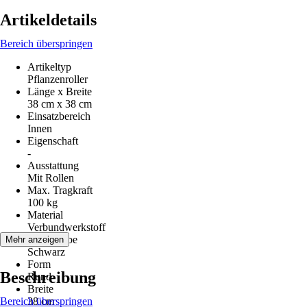
Artikeldetails
Bereich überspringen
Artikeltyp
Pflanzenroller
Länge x Breite
38 cm x 38 cm
Einsatzbereich
Innen
Eigenschaft
-
Ausstattung
Mit Rollen
Max. Tragkraft
100 kg
Material
Verbundwerkstoff
Grundfarbe
Mehr anzeigen
Schwarz
Form
Beschreibung
Rund
Breite
Bereich überspringen
38 cm