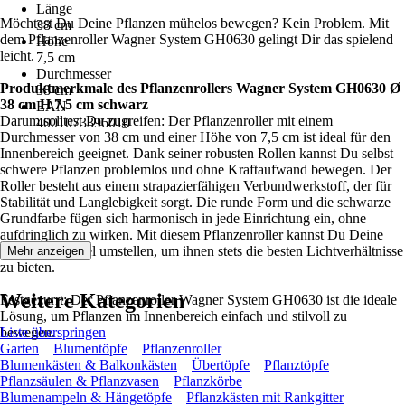
Länge
Möchtest Du Deine Pflanzen mühelos bewegen? Kein Problem. Mit
38 cm
dem Pflanzenroller Wagner System GH0630 gelingt Dir das spielend
Höhe
leicht.
7,5 cm
Durchmesser
Produktmerkmale des Pflanzenrollers Wagner System GH0630 Ø
38 cm
38 cm H 7,5 cm schwarz
EAN
Darum solltest Du zugreifen: Der Pflanzenroller mit einem
4001073396010
Durchmesser von 38 cm und einer Höhe von 7,5 cm ist ideal für den
Innenbereich geeignet. Dank seiner robusten Rollen kannst Du selbst
schwere Pflanzen problemlos und ohne Kraftaufwand bewegen. Der
Roller besteht aus einem strapazierfähigen Verbundwerkstoff, der für
Stabilität und Langlebigkeit sorgt. Die runde Form und die schwarze
Grundfarbe fügen sich harmonisch in jede Einrichtung ein, ohne
aufdringlich zu wirken. Mit diesem Pflanzenroller kannst Du Deine
Pflanzen flexibel umstellen, um ihnen stets die besten Lichtverhältnisse
Mehr anzeigen
zu bieten.
Weitere Kategorien
Festgezurrt: Der Pflanzenroller Wagner System GH0630 ist die ideale
Lösung, um Pflanzen im Innenbereich einfach und stilvoll zu
bewegen.
Liste überspringen
Garten
Blumentöpfe
Pflanzenroller
Blumenkästen & Balkonkästen
Übertöpfe
Pflanztöpfe
Pflanzsäulen & Pflanzvasen
Pflanzkörbe
Blumenampeln & Hängetöpfe
Pflanzkästen mit Rankgitter