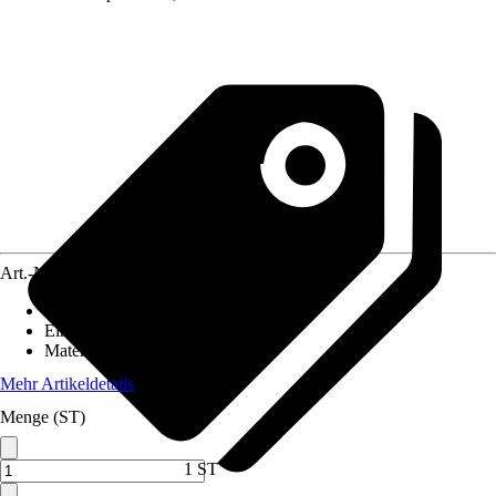
Art.-Nr.
12497694
Grundfarbe
:
Schwarz
Einsatzbereich
:
Innen
Material
:
Verbundwerkstoff
Mehr Artikeldetails
Menge (ST)
1 ST