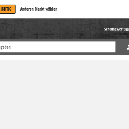
RICHTIG
Anderen Markt wählen
Sendungsverfolg