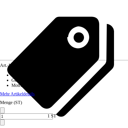
Art.-Nr.
10545800
Material Leinwand
:
MDF
Gewicht
:
7 kg
Motivkategorie
:
Wald & Bäume
Mehr Artikeldetails
Menge (ST)
1 ST