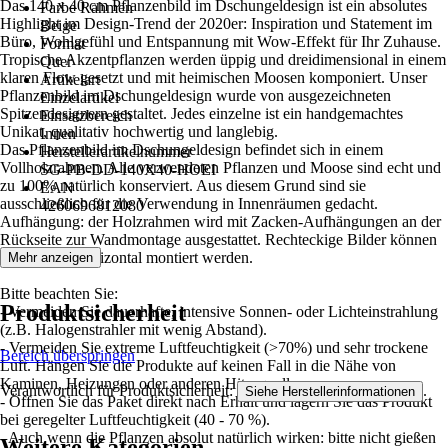
Das 140 x 40 cm Pflanzenbild im Dschungeldesign ist ein absolutes
Farbe Rahmen
Highlight im Design-Trend der 2020er: Inspiration und Statement im
Beige
Büro, Wohlgefühl und Entspannung mit Wow-Effekt für Ihr Zuhause.
Format
Tropische Akzentpflanzen werden üppig und dreidimensional in einem
Quer
klaren Flow gesetzt und mit heimischen Moosen komponiert. Unser
Artikelart
Pflanzenbild im Dschungeldesign wurde von ausgezeichneten
Einzelartikel
Spitzendesignern gestaltet. Jedes einzelne ist ein handgemachtes
Einsatzbereich
Unikat, qualitativ hochwertig und langlebig.
Innen
Das Pflanzenbild im Dschungeldesign befindet sich in einem
Herstellerartikelnummer
Vollholzrahmen. Alle verwendeten Pflanzen und Moose sind echt und
SG-PB-DD-140X40-HOEI
zu 100% natürlich konserviert. Aus diesem Grund sind sie
EAN
ausschließlich für die Verwendung in Innenräumen gedacht.
4260696812080
Aufhängung: der Holzrahmen wird mit Zacken-Aufhängungen an der
Rückseite zur Wandmontage ausgestattet. Rechteckige Bilder können
vertikal und horizontal montiert werden.
Mehr anzeigen
Bitte beachten Sie:
Produktsicherheit
- Vermeiden Sie dauerhafte, intensive Sonnen- oder Lichteinstrahlung
(z.B. Halogenstrahler mit wenig Abstand).
- Vermeiden Sie extreme Luftfeuchtigkeit (>70%) und sehr trockene
Bereich überspringen
Luft. Hängen Sie die Produkte auf keinen Fall in die Nähe von
Kaminen, Heizungen oder anderen Hitzequellen.
Verantwortlich für Produktsicherheit:
.
Siehe Herstellerinformationen
- Öffnen Sie das Paket direkt nach Erhalt und lagern Sie das Produkt
bei geregelter Luftfeuchtigkeit (40 - 70 %).
- Auch wenn die Pflanzen absolut natürlich wirken: bitte nicht gießen
Weitere Kategorien