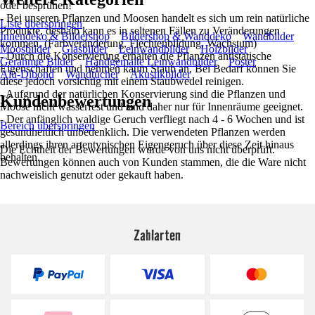
oder besprühen!
- Bei unseren Pflanzen und Moosen handelt es sich um rein natürliche
Liste überspringen
Produkte, deshalb kann es in seltenen Fällen zu Veränderungen
Innendeko & Bildershop
Bildershop & Wanddeko
Wandbilder
kommen. (Farbveränderung, Flechtenbildung, Wachstum)
Moosbilder
Glasbilder
Leinwandbilder
Holzbilder
- Durch die Konservierung erhalten die Pflanzen antistatische
Gerahmte Bilder
Handgemalte Leinwandbilder
Poster
Eigenschaften und nehmen kaum Staub an. Bei Bedarf können Sie
Alu-Dibond
Wandtücher
Akustikbilder
diese jedoch vorsichtig mit einem Staubwedel reinigen.
- Aufgrund der natürlichen Konservierung sind die Pflanzen und
Kundenbewertungen
Moose nicht wasserfest und sind daher nur für Innenräume geeignet.
- Der anfänglich waldige Geruch verfliegt nach 4 - 6 Wochen und ist
Bereich überspringen
gesundheitlich unbedenklich. Die verwendeten Pflanzen werden
allerdings ihren artentypischen Eigengeruch über diese Zeit hinaus
Die Echtheit der Bewertungen wurde von uns nicht überprüft.
behalten.
Bewertungen können auch von Kunden stammen, die die Ware nicht
nachweislich genutzt oder gekauft haben.
Zahlarten