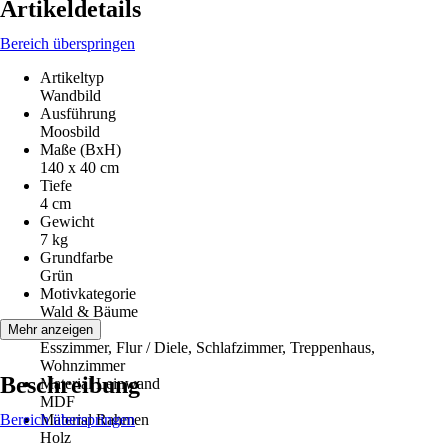
Artikeldetails
Bereich überspringen
Artikeltyp
Wandbild
Ausführung
Moosbild
Maße (BxH)
140 x 40 cm
Tiefe
4 cm
Gewicht
7 kg
Grundfarbe
Grün
Motivkategorie
Wald & Bäume
Räume
Mehr anzeigen
Esszimmer, Flur / Diele, Schlafzimmer, Treppenhaus,
Wohnzimmer
Beschreibung
Material Leinwand
MDF
Bereich überspringen
Material Rahmen
Holz