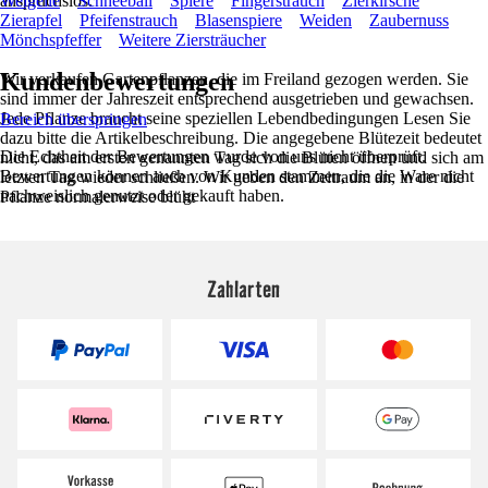
anspruchslos.
Weigelie
Schneeball
Spiere
Fingerstrauch
Zierkirsche
Zierapfel
Pfeifenstrauch
Blasenspiere
Weiden
Zaubernuss
Mönchspfeffer
Weitere Ziersträucher
Kundenbewertungen
Wir verkaufen Gartenpflanzen, die im Freiland gezogen werden. Sie
sind immer der Jahreszeit entsprechend ausgetrieben und gewachsen.
Jede Pflanze braucht seine speziellen Lebendbedingungen Lesen Sie
Bereich überspringen
dazu bitte die Artikelbeschreibung. Die angegebene Blütezeit bedeutet
Die Echtheit der Bewertungen wurde von uns nicht überprüft.
nicht, das am ersten genannten Tag sich die Blüten öffnen und sich am
Bewertungen können auch von Kunden stammen, die die Ware nicht
letzten Tag wieder schließen. Wir geben den Zeitraum an, in der die
nachweislich genutzt oder gekauft haben.
Pflanze normalerweise blüht
Zahlarten