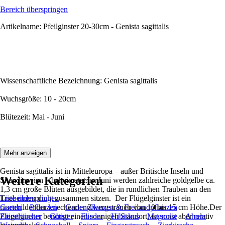
Bereich überspringen
Artikelname: Pfeilginster 20-30cm - Genista sagittalis
Wissenschaftliche Bezeichnung: Genista sagittalis
Wuchsgröße: 10 - 20cm
Blütezeit: Mai - Juni
Beschreibung:
Mehr anzeigen
Genista sagittalis ist in Mitteleuropa – außer Britische Inseln und
Weitere Kategorien
Skandinavien – beheimatet.Im Juni werden zahlreiche goldgelbe ca.
1,3 cm große Blüten ausgebildet, die in rundlichen Trauben an den
Triebenden dicht zusammen sitzen. Der Flügelginster ist ein
Liste überspringen
rasenbildender kriechender Zwergstrauch von 10 bis 15 cm Höhe.Der
Garten
Pflanzen
Gartenpflanzen & Freilandpflanzen
Flügelginster benötigt einen sonnigen Standort, ist sonst aber relativ
Ziersträucher
Ginster
Flieder
Hibiskus
Magnolie
Ahorn