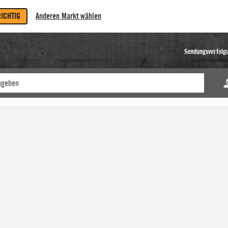
RICHTIG
Anderen Markt wählen
Sendungsverfolg