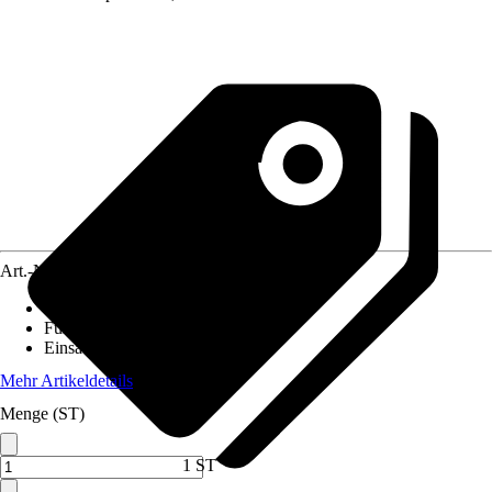
Art.-Nr.
12274325
Ausführung
:
Lautsprecher
Funktionen
:
-
Einsatzbereich
:
Innen, Außen
Mehr Artikeldetails
Menge (ST)
1 ST