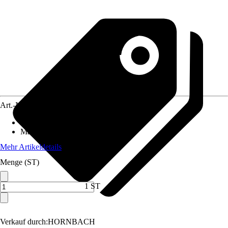
Art.-Nr.
5651816
Inhalt
:
2 Stück
Material
:
Stahl
Mehr Artikeldetails
Menge (ST)
1 ST
Verkauf durch:
HORNBACH