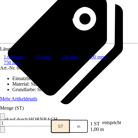
Länge
1.000 mm
150 mm
250 mm
500 mm
750 mm
Art.-Nr.
6033023
Einsatzbereich
:
Innen
Material
:
Stahlblech
Grundfarbe
:
Schwarz
Mehr Artikeldetails
Menge (ST)
Verkauf durch:
HORNBACH
entspricht
1 ST
ST
m
1,00 m