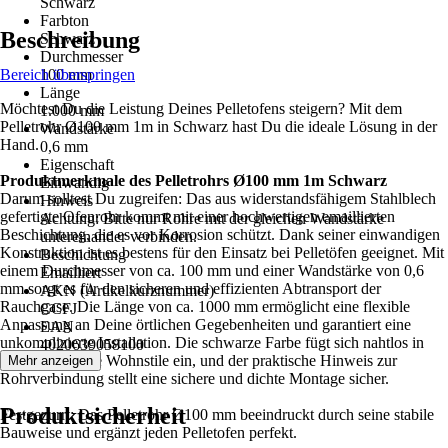
Schwarz
Farbton
Beschreibung
Schwarz
Durchmesser
Bereich überspringen
100 mm
Länge
Möchtest Du die Leistung Deines Pelletofens steigern? Mit dem
1.000 mm
Pelletrohr Ø100 mm 1m in Schwarz hast Du die ideale Lösung in der
Wandstärke
Hand.
0,6 mm
Eigenschaft
Produktmerkmale des Pelletrohrs Ø100 mm 1m Schwarz
Einwandig
Darum solltest Du zugreifen: Das aus widerstandsfähigem Stahlblech
Hinweis
gefertigte Ofenrohr kommt mit einer hochwertigen emaillierten
Achtung: Bitte nur Rohre mit der gleichen Wandstärke
Beschichtung, die es vor Korrosion schützt. Dank seiner einwandigen
untereinander verbinden.
Konstruktion ist es bestens für den Einsatz bei Pelletöfen geeignet. Mit
Beschichtung
einem Durchmesser von ca. 100 mm und einer Wandstärke von 0,6
Emailliert
mm sorgt es für den sicheren und effizienten Abtransport der
AKN (Artikelkurznummer)
Rauchgase. Die Länge von ca. 1000 mm ermöglicht eine flexible
CCFJ
Anpassung an Deine örtlichen Gegebenheiten und garantiert eine
EAN
unkomplizierte Installation. Die schwarze Farbe fügt sich nahtlos in
4020639058100
unterschiedliche Wohnstile ein, und der praktische Hinweis zur
Mehr anzeigen
Rohrverbindung stellt eine sichere und dichte Montage sicher.
Produktsicherheit
Festgezurrt: Das Pelletrohr Ø100 mm beeindruckt durch seine stabile
Bauweise und ergänzt jeden Pelletofen perfekt.