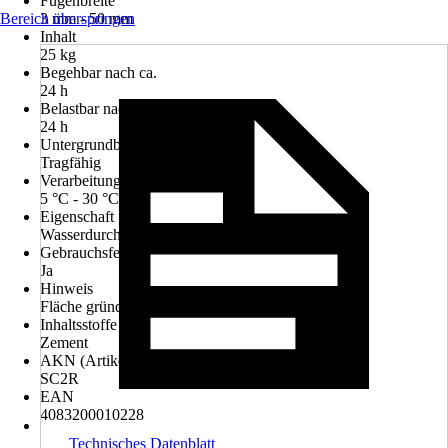
Fugenbreite
Bereich überspringen
3 mm - 50 mm
Inhalt
25 kg
Begehbar nach ca.
24 h
Belastbar nach
24 h
Untergrundbeschaffenheit
Tragfähig
Verarbeitungstemperatur
5 °C - 30 °C
Eigenschaft
Wasserdurchlässig, Witterungsbeständig
Gebrauchsfertig
Ja
Hinweis
Fläche gründlich vornässen
Inhaltsstoffe
Zement
AKN (Artikelkurznummer)
SC2R
EAN
4083200010228
Technisches Datenblatt