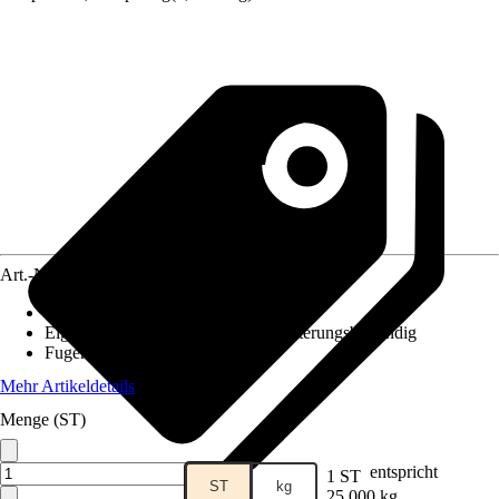
Art.-Nr.
5672030
Begehbar nach ca.
:
24 h
Eigenschaft
:
Wasserdurchlässig, Witterungsbeständig
Fugenbreite
:
3 mm - 50 mm
Mehr Artikeldetails
Menge (ST)
entspricht
1 ST
ST
kg
25,000 kg