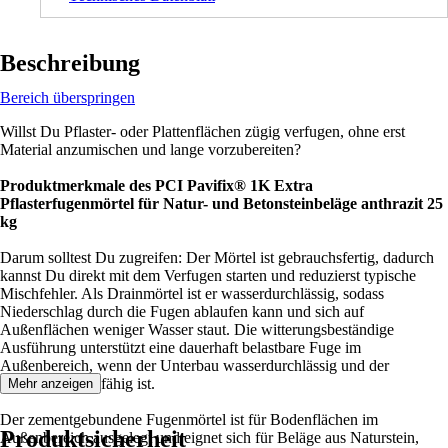
Beschreibung
Bereich überspringen
Willst Du Pflaster- oder Plattenflächen zügig verfugen, ohne erst
Material anzumischen und lange vorzubereiten?
Produktmerkmale des PCI Pavifix® 1K Extra
Pflasterfugenmörtel für Natur- und Betonsteinbeläge anthrazit 25
kg
Darum solltest Du zugreifen: Der Mörtel ist gebrauchsfertig, dadurch
kannst Du direkt mit dem Verfugen starten und reduzierst typische
Mischfehler. Als Drainmörtel ist er wasserdurchlässig, sodass
Niederschlag durch die Fugen ablaufen kann und sich auf
Außenflächen weniger Wasser staut. Die witterungsbeständige
Ausführung unterstützt eine dauerhaft belastbare Fuge im
Außenbereich, wenn der Unterbau wasserdurchlässig und der
Untergrund tragfähig ist.
Mehr anzeigen
Der zementgebundene Fugenmörtel ist für Bodenflächen im
Produktsicherheit
Außenbereich ausgelegt und eignet sich für Beläge aus Naturstein,