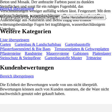
Beton und Mosaik. Der anthrazite Farbton passt zu dunklen
Steinflächen und sorgt für ein ruhiges Fugenbild, das
Bereich überspringen
Verschmutzungen weniger auffällig wirken lässt. Festgezurrt: Mit dem
gebrauchsfertigen, wasserdurchlässigen Drainmörtel verfugst Du
Verantwortlich für Produktsicherheit:
.
Siehe Herstellerinformationen
Außenbeläge aus Naturstein und Beton zügig und erhältst
witterungsbeständige Fugen bei tragfähigem, wasserdurchlässigem
Unterbau.
Weitere Kategorien
Liste überspringen
Garten
Gartenbau & Landschaftsbau
Gartenbaustoffe
Pflasterfugenmörtel & Big Bags
Terrassenplatten & Gehwegplatten
Pflastersteine
Randsteine
Mauersysteme
Gabionen
Plattenlager
Steinschutz & Steinpflege
Gartenbaustoffe Muster
Trittsteine
Kundenbewertungen
Bereich überspringen
Die Echtheit der Bewertungen wurde von uns nicht überprüft.
Bewertungen können auch von Kunden stammen, die die Ware nicht
nachweislich genutzt oder gekauft haben.