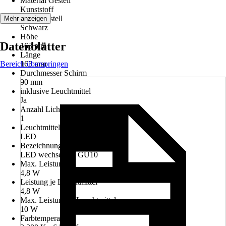
Material Gestell
Kunststoff
Farbe Gestell
Mehr anzeigen
Schwarz
Höhe
Datenblätter
163 mm
Länge
Bereich überspringen
163 mm
Durchmesser Schirm
90 mm
inklusive Leuchtmittel
Ja
Anzahl Lichtquellen
1
Leuchtmitteltyp
LED
Bezeichnung Fassung
LED wechselbar, GU10
Max. Leistung
4,8 W
Leistung je Leuchtmittel
4,8 W
Max. Leistung je Leuchtmittel
10 W
Farbtemperatur