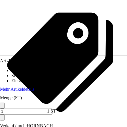
Art.-Nr.
12065993
Ausführung
:
Schienensystem
Schutzart
:
IP 20
Einsatzbereich
:
Innen
Mehr Artikeldetails
Menge (ST)
1 ST
Verkauf durch:
HORNBACH