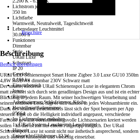
2.200 K - 6.500 K
Lichtstrom je Leuchtmittel
350 lm
Lichtfarbe
Warmweiß, Neutralweiß, Tageslichtweiß
Lebensdauer Leuchtmittel
Broschüre
30.000 h
Funktionen
Dimmbar
Serie
Beschreibung
URail Luxe
Schutzart
Bereich überspringen
IP 20
Gewicht
URail LED Schienenspot Smart Home Zigbee 3.0 Luxe GU10 350lm
0,161 kg
4,8W RGBW+ dimmbar 230V Schwarz matt
Einsatzbereich
Der smarte, moderne URail Schienenspot Luxe in elegantem Chrom
Innen
matt zeichnet sich durch sein geradliniges Design aus und ist ein echter
Räume
Blickfang in jedem Raum. Mit seiner hochwertigen Verarbeitung und
Arbeitszimmer, Schlafzimmer, Küche
seinem zeitlosen Look fügt er sich nahtlos in jedes Wohnambiente ein.
Herstellerartikelnummer
Dank des smarten Leuchtmittels lässt sich der Spot bequem per App
95664
steuern. Egal ob die Helligkeit individuell angepasst, verschiedene
Im Lieferumfang enthalten
Farbtöne gewählt oder stimmungsvolle Lichtszenarien kreiert werden
1x URail System-Leuchte mit Leuchtmittel
sollen - all das ist mit nur einem Fingertipp möglich. Der URail
Hinweis
Schienenspot Luxe ist somit nicht nur ästhetisch ansprechend, sondern
Entspricht Glühlampe: 32 W
auch äußerst funktional und vielseitig einsetzbar.