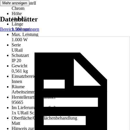
Farbe Gestell
Mehr anzeigen
Chrom
Höhe
Datenblätter
18 mm
Länge
Bereich überspringen
1.500 mm
Max. Leistung
1.000 W
Serie
URail
Schutzart
IP 20
Gewicht
0,561 kg
Einsatzbereich
Innen
Räume
Arbeitszimmer, Wohnzimmer, Küche, Schlafzimmer
Herstellerartikelnummer
95665
Im Lieferumfang enthalten
1x URail Schiene 1,5m
Oberfläche/Oberflächenbehandlung
Matt
Hinweis zur Entsorgung