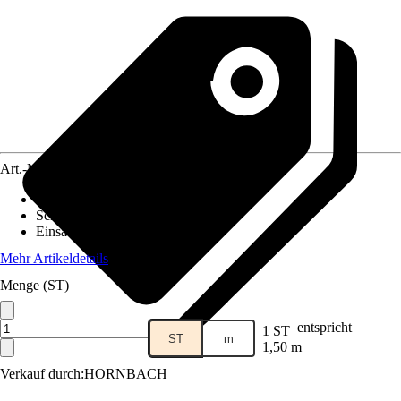
Art.-Nr.
12065974
Ausführung
:
Schienensystem
Schutzart
:
IP 20
Einsatzbereich
:
Innen
Mehr Artikeldetails
Menge (ST)
entspricht
1 ST
ST
m
1,50 m
Verkauf durch:
HORNBACH