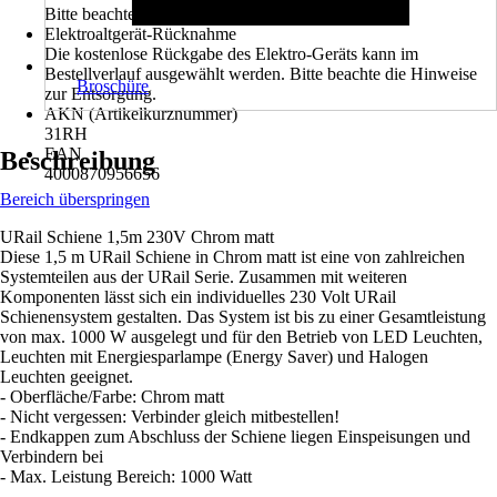
Bitte beachte die Hinweise zur Entsorgung
Elektroaltgerät-Rücknahme
Die kostenlose Rückgabe des Elektro-Geräts kann im
Bestellverlauf ausgewählt werden. Bitte beachte die Hinweise
Broschüre
zur Entsorgung.
AKN (Artikelkurznummer)
31RH
EAN
Beschreibung
4000870956656
Bereich überspringen
URail Schiene 1,5m 230V Chrom matt
Diese 1,5 m URail Schiene in Chrom matt ist eine von zahlreichen
Systemteilen aus der URail Serie. Zusammen mit weiteren
Komponenten lässt sich ein individuelles 230 Volt URail
Schienensystem gestalten. Das System ist bis zu einer Gesamtleistung
von max. 1000 W ausgelegt und für den Betrieb von LED Leuchten,
Leuchten mit Energiesparlampe (Energy Saver) und Halogen
Leuchten geeignet.
- Oberfläche/Farbe: Chrom matt
- Nicht vergessen: Verbinder gleich mitbestellen!
- Endkappen zum Abschluss der Schiene liegen Einspeisungen und
Verbindern bei
- Max. Leistung Bereich: 1000 Watt