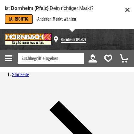
Ist
Bornheim (Pfalz)
Dein richtiger Markt?
JA, RICHTIG
Anderen Markt wählen
Bornheim (Pfalz)
Startseite