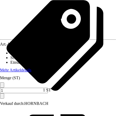
Art.-Nr.
7804178
Ausführung
:
Schienensystem
Schutzart
:
IP 20
Einsatzbereich
:
Innen
Mehr Artikeldetails
Menge (ST)
1 ST
Verkauf durch:
HORNBACH