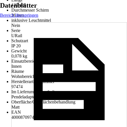
Datenblätter
135 mm
Durchmesser Schirm
Bereich überspringen
26 mm
inklusive Leuchtmittel
Nein
Serie
URail
Schutzart
IP 20
Gewicht
0,078 kg
Einsatzbereich
Innen
Räume
Wohnbereich
Herstellerartikelnummer
97474
Im Lieferumfang enthalten
Pendeladapter inkl. Montageanleitung
Oberfläche/Oberflächenbehandlung
Matt
EAN
4000870974742