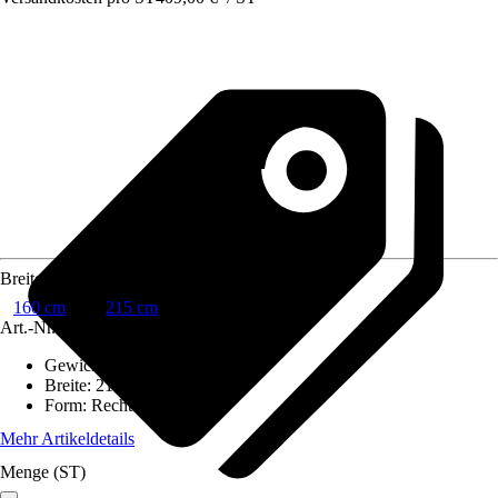
Breite
160 cm
215 cm
Art.-Nr.
10294083
Gewicht
:
18,2 kg
Breite
:
215 cm
Form
:
Rechteckdach
Mehr Artikeldetails
Menge (ST)