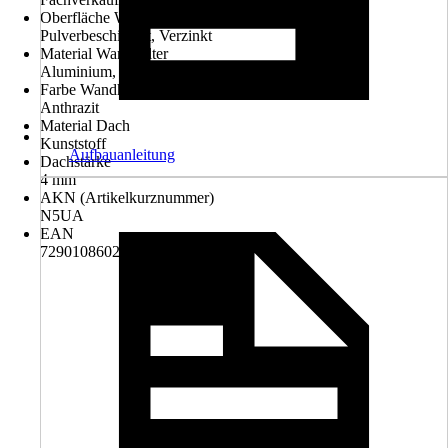
Oberfläche Wandhalter
Pulverbeschichtet, Verzinkt
Material Wandhalter
Aluminium, Stahl
Farbe Wandhalter
Anthrazit
Material Dach
Kunststoff
Aufbauanleitung
Dachstärke
4 mm
AKN (Artikelkurznummer)
N5UA
EAN
7290108602166