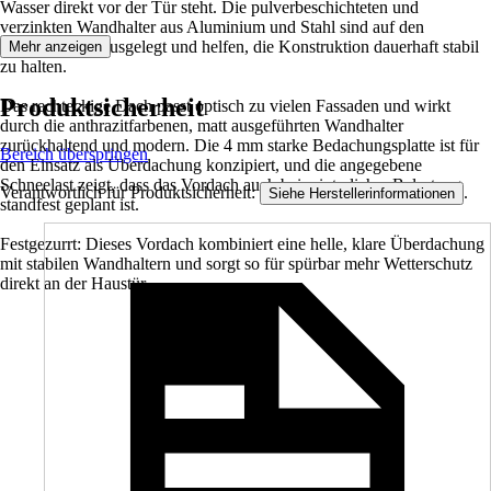
Wasser direkt vor der Tür steht. Die pulverbeschichteten und
verzinkten Wandhalter aus Aluminium und Stahl sind auf den
Außenbereich ausgelegt und helfen, die Konstruktion dauerhaft stabil
Mehr anzeigen
zu halten.
Produktsicherheit
Das rechteckige Dach passt optisch zu vielen Fassaden und wirkt
durch die anthrazitfarbenen, matt ausgeführten Wandhalter
zurückhaltend und modern. Die 4 mm starke Bedachungsplatte ist für
Bereich überspringen
den Einsatz als Überdachung konzipiert, und die angegebene
Schneelast zeigt, dass das Vordach auch bei winterlicher Belastung
Verantwortlich für Produktsicherheit:
.
Siehe Herstellerinformationen
standfest geplant ist.
Festgezurrt: Dieses Vordach kombiniert eine helle, klare Überdachung
mit stabilen Wandhaltern und sorgt so für spürbar mehr Wetterschutz
direkt an der Haustür.