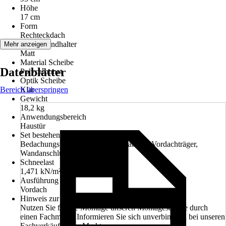
Höhe
17 cm
Form
Rechteckdach
Optik Wandhalter
Mehr anzeigen
Matt
Material Scheibe
Datenblätter
Polycarbonat
Optik Scheibe
Bereich überspringen
Klar
Gewicht
18,2 kg
Anwendungsbereich
Haustür
Set bestehend aus
Bedachungsplatte, Befestigungsmaterial, Vordachträger,
Wandanschlussprofil
Schneelast
1,471 kN/m²
Ausführung
Vordach
Hinweis zur Montage
Nutzen Sie für die Montage unseren Montageservice durch
einen Fachmann. Informieren Sie sich unverbindlich bei unseren
Fachverkäufern im Markt.