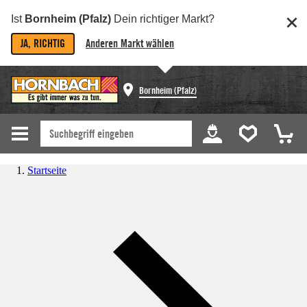
Ist
Bornheim (Pfalz)
Dein richtiger Markt?
JA, RICHTIG
Anderen Markt wählen
Bornheim (Pfalz)
Startseite