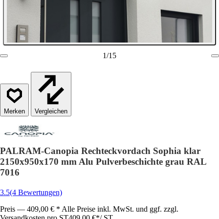
1
/
15
Vergleichen
PALRAM-Canopia Rechteckvordach Sophia klar
2150x950x170 mm Alu Pulverbeschichte grau RAL
7016
3.5
(4 Bewertungen)
Preis — 409,00 € * Alle Preise inkl. MwSt. und ggf. zzgl.
Versandkosten pro ST
409,00 €
*
/
ST